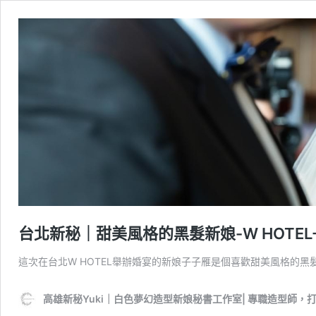
台北新秘｜甜美風格的黑髮新娘-W HOTEL
這次在台北W HOTEL舉辦婚宴的新娘子子雁是個喜歡甜美風格的黑
高雄新秘Yuki｜白色夢幻造型新娘秘書工作室| 專職造型師，