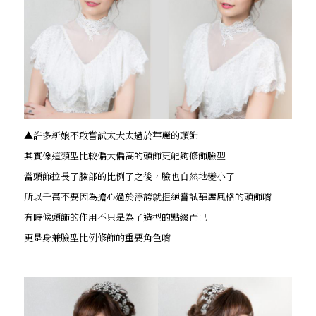
▲許多新娘不敢嘗試太大太過於華麗的頭飾
其實像這類型比較偏大偏高的頭飾更能夠修飾臉型
當頭飾拉長了臉部的比例了之後，臉也自然地變小了
所以千萬不要因為擔心過於浮誇就拒絕嘗試華麗風格的頭飾唷
有時候頭飾的作用不只是為了造型的點綴而已
更是身兼臉型比例修飾的重要角色唷