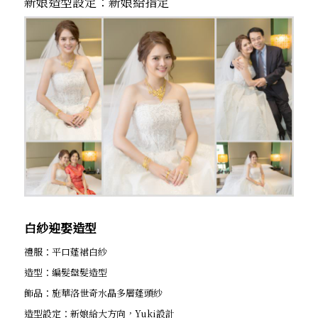
新娘造型設定：新娘給指定
白紗迎娶造型
禮服：平口蓬裙白紗
造型：編髮盤髮造型
飾品：施華洛世奇水晶多層蓬頭紗
造型設定：新娘給大方向，Yuki設計