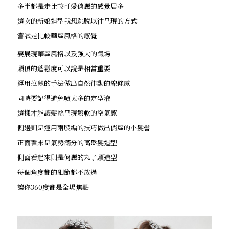
多半都是走比較可愛俏麗的感覺居多
這次的新娘造型我想跳脫以往呈現的方式
嘗試走比較華麗風格的感覺
要展現華麗風格以及強大的氣場
頭頂的蓬鬆度可以說是相當重要
運用拉絲的手法做出自然律動的線條感
同時要記得避免噴太多的定型液
這樣才能讓髮絲呈現鬆軟的空氣感
側邊則是運用兩股編的技巧做出俏麗的小髮髻
正面看來是氣勢滿分的高盤髮造型
側面看起來則是俏麗的丸子頭造型
每個角度都的細節都不放過
讓你360度都是全場焦點