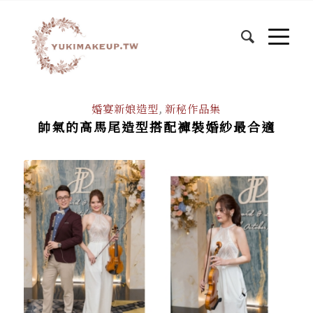
婚宴新娘造型
,
新秘作品集
帥氣的高馬尾造型搭配褲裝婚紗最合適