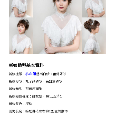
新娘造型基本資料
新娘禮服：
桃心領
蓬裙白紗＋蕾絲罩衫
新娘髮型：丸子頭造型、高盤髮造型
新娘飾品：華麗風頭飾
新娘髮性長度：細軟髮， 胸上五公分
新娘髮色：深棕
瀏海長度：接近眉毛左右的C型空氣瀏海