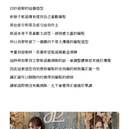
白紗迎娶的這個造型
新娘子郁涵僅有提到自己喜歡編髮
其他部分則是全部交給我作主
郁涵本身不是喜歡太誇張、線條感太重的編髮
所以我替她做了一個簡約不是太複雜的編髮造型
考量到迎娶時，長輩希望郁涵佩戴金項鍊
這時候如果我又替郁涵戴頭飾的話，會讓整體看起來過於複雜
因此這套造型我刻意將編髮的走向編的稍微偏正面一些
讓正面可以隱隱約約看得到編髮的線條
讓郁涵即便沒有戴頭飾，也不會覺得正面過於單調