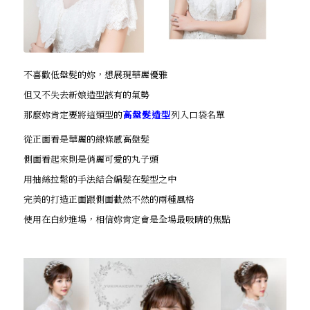
不喜歡低盤髮的妳，想展現華麗優雅
但又不失去新娘造型該有的氣勢
那麼妳肯定要將這類型的
高盤髮造型
列入口袋名單
從正面看是華麗的線條感高盤髮
側面看起來則是俏麗可愛的丸子頭
用抽絲拉鬆的手法結合編髮在髮型之中
完美的打造正面跟側面截然不然的兩種風格
使用在白紗進場，相信妳肯定會是全場最吸睛的焦點