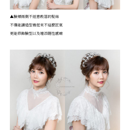
▲臉頰兩側不經意散落的髮絲
不僅能讓造型看起來不這麼匠氣
更能修飾臉型以及增添隨性感唷