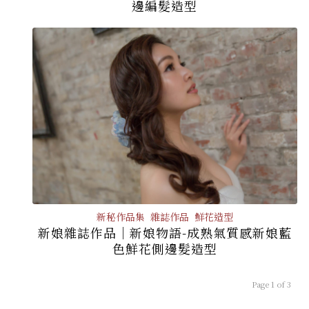
邊編髮造型
新秘作品集
,
雜誌作品
,
鮮花造型
新娘雜誌作品│新娘物語-成熟氣質感新娘藍
色鮮花側邊髮造型
Page 1 of 3