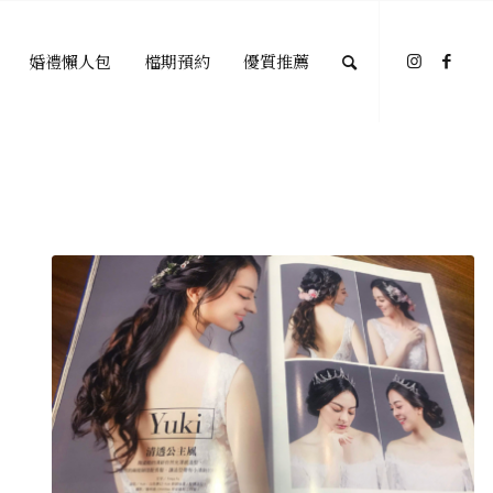
婚禮懶人包
檔期預約
優質推薦