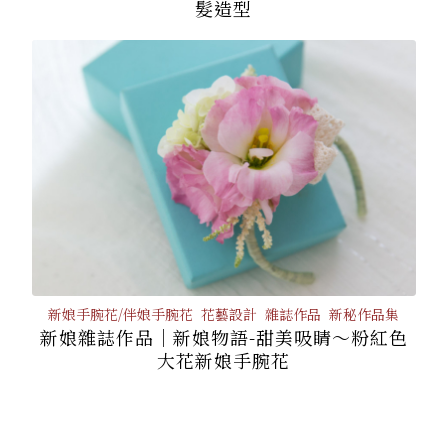
髮造型
新娘手腕花/伴娘手腕花
,
花藝設計
,
雜誌作品
,
新秘作品集
新娘雜誌作品│新娘物語-甜美吸睛～粉紅色
大花新娘手腕花