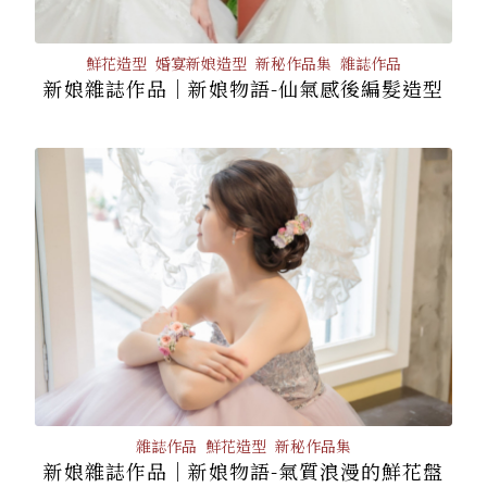
鮮花造型
,
婚宴新娘造型
,
新秘作品集
,
雜誌作品
新娘雜誌作品｜新娘物語-仙氣感後編髮造型
雜誌作品
,
鮮花造型
,
新秘作品集
新娘雜誌作品│新娘物語-氣質浪漫的鮮花盤