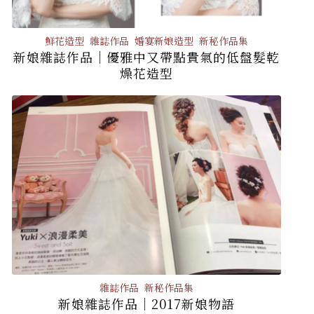
鮮花造型
,
雜誌作品
,
婚宴新娘造型
,
新秘作品集
新娘雜誌作品｜優雅中又帶點貴氣的低盤髮乾
燥花造型
雜誌作品
,
新秘作品集
新娘雜誌作品│2017新娘物語