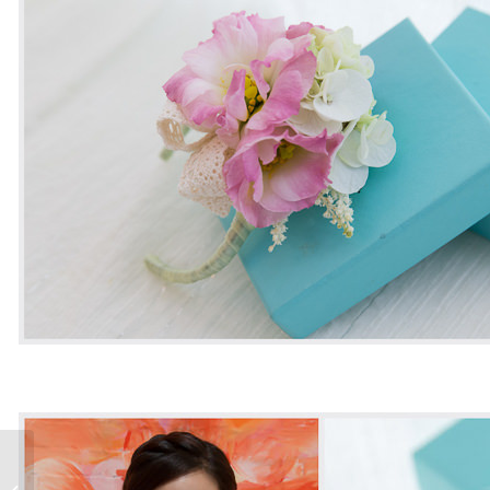
新娘雜誌作品│新娘物
語-成熟氣質感新娘藍色