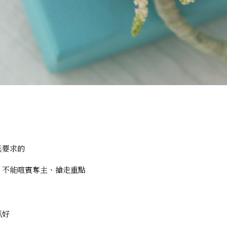
挺要求的
，不能喧賓奪主、搶走重點
抓好