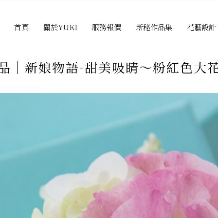
首頁
關於YUKI
服務報價
新秘作品集
花藝設計
品│新娘物語-甜美吸睛～粉紅色大