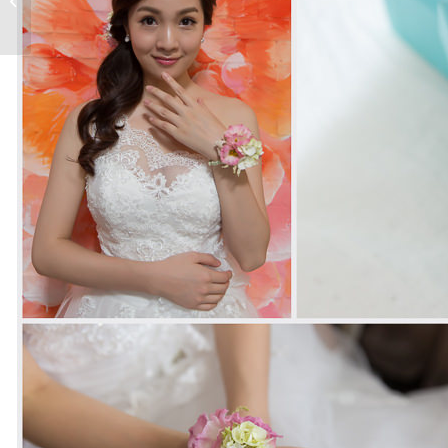
鮮花側邊�...