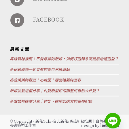
FACEBOOK
最新文章
高雄新秘推薦｜不愛浮誇的新娘，如何打造韓系高級感婚禮造型？
新秘彩妝箱一定要有的香奈兒彩妝品
高雄萊萊特薇庭｜心悅閣｜兩套禮服純宴客
新娘妝髮造型分享｜內雙眼型如何調整成自然大外雙？
新娘婚禮造型分享｜迎娶、進場到送客的完整紀錄
© Copyright - 新秘Yuki-台北新秘/高雄新秘推薦│白色夢幻新娘
秘書造型工作室
leestudio
- design by