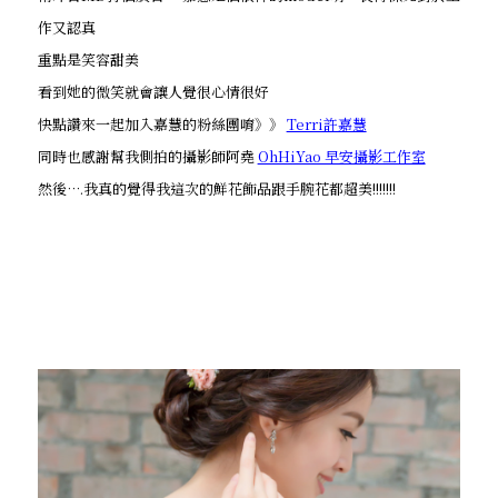
作又認真
重點是笑容甜美
看到她的微笑就會讓人覺很心情很好
快點讚來一起加入嘉慧的粉絲團唷》》
Terri許嘉慧
同時也感謝幫我側拍的攝影師阿堯
OhHiYao 早安攝影工作室
然後….我真的覺得我這次的鮮花飾品跟手腕花都超美!!!!!!!