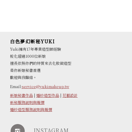
白色夢幻新秘YUKI
Yuki擁有17年專業造型師經驗
梳化超過1000位新娘
擅長依照你們的特質來去化妝做造型
是你新娘秘書首選
歡迎與我聯絡。
Email:
service@yukimakeup.tw
新娘秘書作品
|
婚紗造型作品
|
花藝設計
新秘服務說明與報價
婚紗造型服務說明與報價
INSTAGRAM