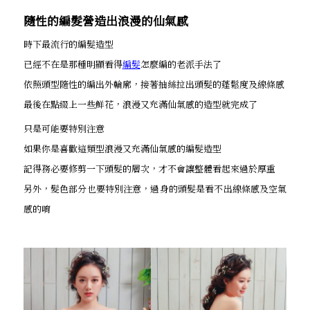
隨性的編髮營造出浪漫的仙氣感
時下最流行的編髮造型
已經不在是那種明顯看得
編髮
怎麼編的老派手法了
依照頭型隨性的編出外輪廓，接著抽絲拉出頭髮的蓬鬆度及線條感
最後在點綴上一些鮮花，浪漫又充滿仙氣感的造型就完成了
只是可能要特別注意
如果你是喜歡這類型浪漫又充滿仙氣感的編髮造型
記得務必要修剪一下頭髮的層次，才不會讓整體看起來過於厚重
另外，髮色部分也要特別注意，過身的頭髮是看不出線條感及空氣
感的唷