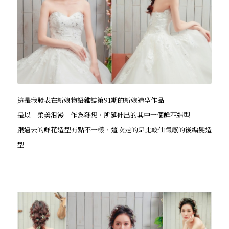
這是我發表在新娘物語雜誌第91期的新娘造型作品
是以「柔美浪漫」作為發想，所延伸出的其中一個鮮花造型
跟過去的鮮花造型有點不一樣，這次走的是比較仙氣感的後編髮造
型