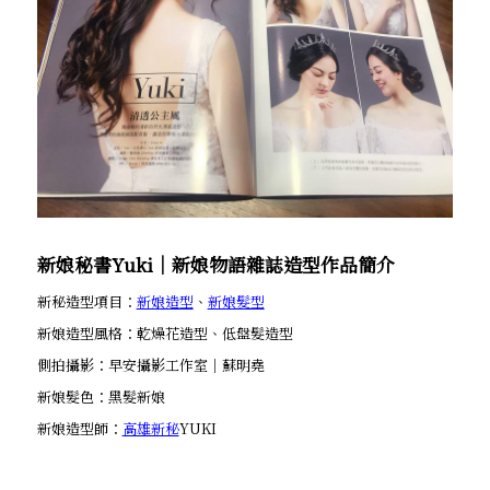
新娘秘書Yuki│新娘物語雜誌造型作品簡介
新秘造型項目：
新娘造型
、
新娘髮型
新娘造型風格：乾燥花造型、低盤髮造型
側拍攝影：早安攝影工作室｜蘇明堯
新娘髮色：黑髮新娘
新娘造型師：
高雄新秘
YUKI