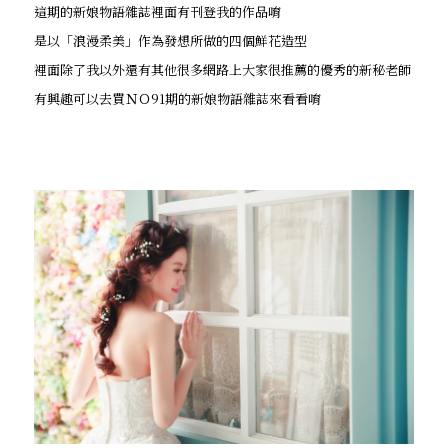
這期的新娘物語雜誌裡面有刊登我的作品唷
是以「浪漫柔美」作為發想所做的四個鮮花造型
裡面除了我以外還有其他很多網路上大家很推薦的優秀的新秘老師
有興趣可以去買ＮＯ91期的新娘物語雜誌來看看唷