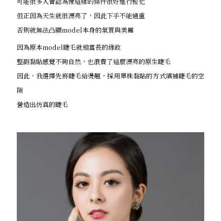
可能很多人會認為像這樣的條件很好進行梳化
但正因為天生就很漂亮了，因此下手不能過重
否則就無法凸顯model本身的氣質與美麗
因為原本model睫毛就相當長的緣故
整副黏貼感覺不夠自然，也浪費了這麼漂亮的原生睫毛
因此，我選擇先將睫毛給燙翹，採用單株黏貼的方式填補睫毛的空
隙
營造出仿真的睫毛