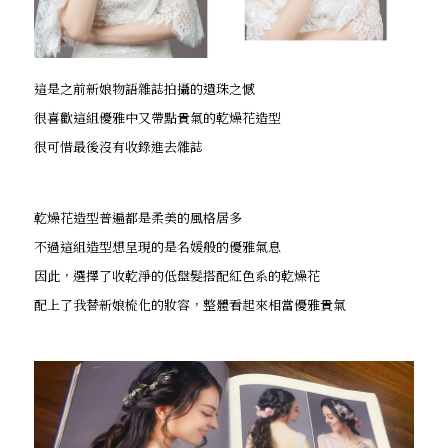
這是之前新娘物語雜誌拍攝的遺珠之憾
很喜歡這組優雅中又帶點貴氣的乾燥花造型
很可惜最後沒有收錄進去雜誌
乾燥花造型普遍都是柔美的風格居多
不過這組造型想呈現的是名媛般的優雅氣息
因此，選擇了收乾淨的低盤髮搭配紅色系的乾燥花
配上了我替新娘梳化的妝容，整體看起來相當優雅貴氣