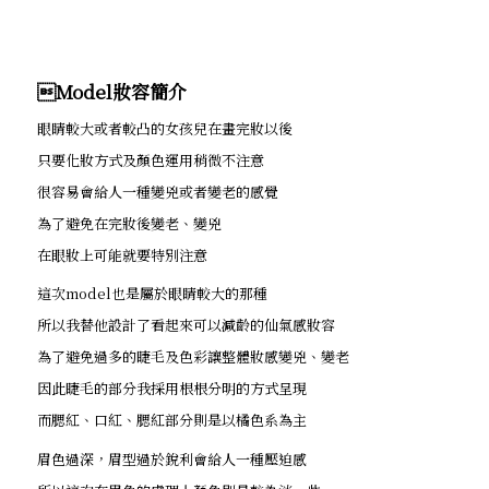
Model妝容簡介
眼睛較大或者較凸的女孩兒在畫完妝以後
只要化妝方式及顏色運用稍微不注意
很容易會給人一種變兇或者變老的感覺
為了避免在完妝後變老、變兇
在眼妝上可能就要特別注意
這次model也是屬於眼睛較大的那種
所以我替他設計了看起來可以減齡的仙氣感妝容
為了避免過多的睫毛及色彩讓整體妝感變兇、變老
因此睫毛的部分我採用根根分明的方式呈現
而腮紅、口紅、腮紅部分則是以橘色系為主
眉色過深，眉型過於銳利會給人一種壓迫感