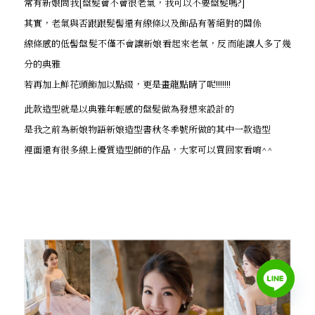
常有新娘問我[盤髮會不會很老氣，我可以不要盤髮嗎?]
其實，老氣與否跟跟髮髻還有線條以及飾品有著絕對的關係
線條感的低髻盤髮不僅不會讓新娘看起來老氣，反而能讓人多了幾
分的典雅
若再加上鮮花頭飾加以點綴，更是畫龍點睛了呢!!!!!!!
此款造型就是以典雅年輕感的盤髮做為發想來設計的
是我之前為新娘物語新娘造型書秋冬季號所做的其中一款造型
裡面還有很多線上優質造型師的作品，大家可以買回家看唷^^