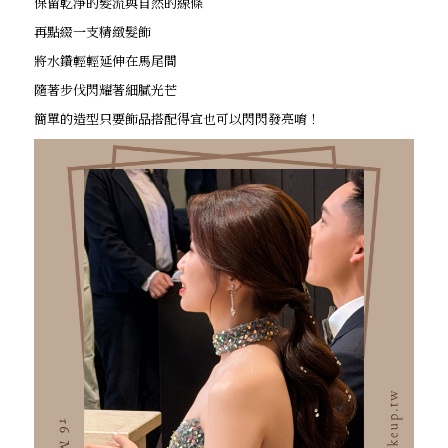
保留乾淨的髮流與自然的線條
再點綴一支精緻髮飾
將水鑽輕輕延伸在馬尾間
隨著步伐閃耀著細膩光芒
簡單的造型只要飾品搭配得宜也可以閃閃發亮唷！