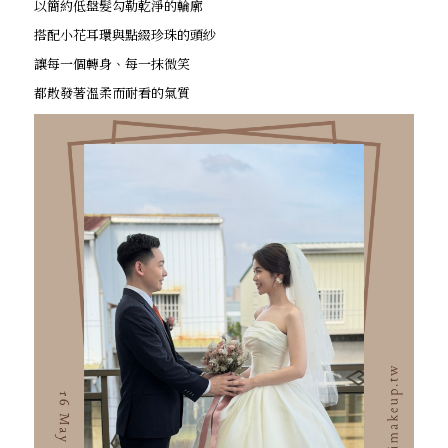
以簡約低盤髮勾勒乾淨的輪廓
搭配小花耳環與點綴珍珠的頭紗
讓每一個轉身、每一抹微笑
都散發著溫柔而耐看的氣質