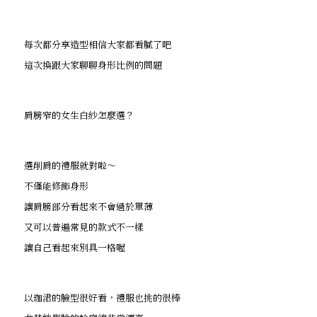
每次都分享造型相信大家都看膩了吧
這次換跟大家聊聊身形比例的問題
肩膀窄的女生白紗怎麼選？
選削肩的禮服就對啦～
不僅能修飾身形
讓肩膀部分看起來不會過於單薄
又可以普遍常見的款式不一樣
讓自己看起來別具一格喔
以珈涒的臉型很好看，禮服也挑的很棒