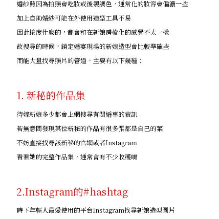
婚紗照因為拍照會吃妝或後製調色，通常化的妝容會偏濃一些
加上自助婚紗可能在外使用造型工具不易
因此捲度什麼的，都會和在新娘房梳化的感覺不太一樣
故搜尋的時候，鎖定婚宴現場的新娘造型會比較準確些
而能大量找尋照片的管道，主要有以下幾種：
1. 新秘的作品集
待嫁新娘多少都會上網搜尋有關婚事的資訊
若無意間發現某位新秘的作品有很多張都是自己的菜
不妨直接找尋該新秘的官網或者Instagram
看看她的完整作品集，通常會有不少收穫唷
2.Instagram的#hashtag
時下年輕人最愛使用的平台Instagram找尋新娘造型圖片