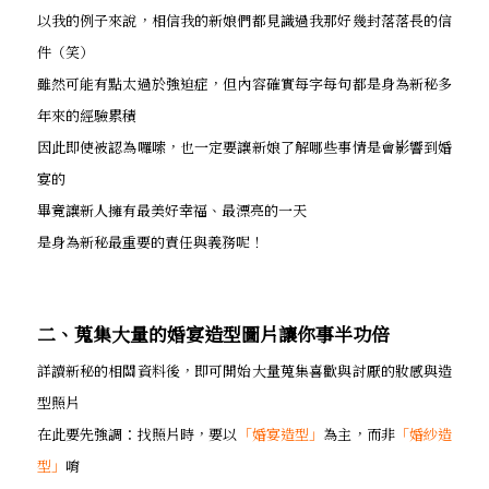
以我的例子來說，相信我的新娘們都見識過我那好幾封落落長的信
件（笑）
雖然可能有點太過於強迫症，但內容確實每字每句都是身為新秘多
年來的經驗累積
因此即使被認為囉嗦，也一定要讓新娘了解哪些事情是會影響到婚
宴的
畢竟讓新人擁有最美好幸福、最漂亮的一天
是身為新秘最重要的責任與義務呢！
二、蒐集大量的婚宴造型圖片讓你事半功倍
詳讀新秘的相關資料後，即可開始大量蒐集喜歡與討厭的妝感與造
型照片
在此要先強調：找照片時，要以
「婚宴造型」
為主，而非
「婚紗造
型」
唷