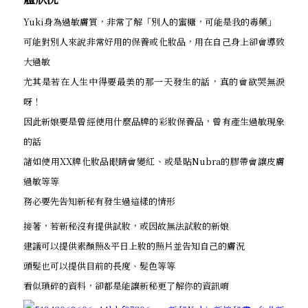
Yuki身為過敏膚質，非常了解「別人的蜜糖，可能是我的毒藥」
可能對別人來說非常好用的保養或化妝品，用在自己身上卻會導致
大過敏
尤其是若在人生中得要最美的那一天發生的話，真的會欲哭無淚
呀！
因此新娘要是曾經使用什麼品牌的彩妝保養品，曾有產生過敏現象
的話
諸如使用XX牌化妝品眼睛會變紅、或是貼Nubra的膠帶會讓皮膚
過敏等等
務必要先告知新秘有發生過這樣的情形
接著，若新秘沒有提供試妝，或因故無法試妝的新娘
建議可以提供素顏照&平日上妝的照片並告知自己的膚況
頭髮也可以提供目前的長度、髮色等等
看似瑣碎的資料，卻都是能讓新秘更了解你的資訊唷