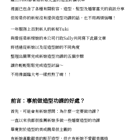
裡面已包含了各種有關妝容、造型、髮型及婚宴當天的資訊分享
但若是你的新秘沒有提供造型功課的話，也不用再煩惱囉！
一年服務上百對新人的新秘Yuki
與曾經是新嫁娘的本公司行政Sally共同寫下此篇文章
將透過從新娘以及從造型師的不同角度
整理出簡單完成新娘造型功課的五個步驟
讓你輕輕鬆鬆完成造型討論～
不用像面臨大考一樣煎熬了唷！！
前言：事前做造型功課的好處？
首先，可能會有新娘想問：為什麼一定要做功課？
一直以來我都很推薦新娘多做一些婚宴造型的功課
畢竟對於造型的美或醜是很主觀的
有新娘喜歡甜美的鮮花造型，但也有新娘不愛甜美風格