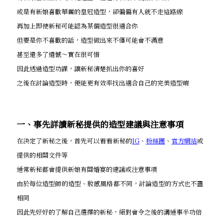
或是有新娘喜歡華麗的皇冠造型，卻偏偏有人就不走這路線
再加上即使新秘可能認為某個造型很適合你
但要是你不喜歡的話，造型做出來不僅可能會不滿意
甚至還多了遺憾～實在很可惜
因此透過造型功課，讓新秘清楚抓出你的喜好
之後在討論造型時，便能更有效率找出適合自己的完美造型唷
一、事先詳讀新秘提供的造型建議與注意事項
在決定了新秘之後，首先可以看看新秘的
IG
、
粉絲團
、
官方網站
或
提供的相關文件等
通常新秘都會提供新娘有關婚宴的建議或注意事項
由於每位造型師的造型、妝感風格都不同，討論造型的方式也不盡
相同
因此先好好的了解自己選擇的新秘，絕對會令之後的溝通事半功倍