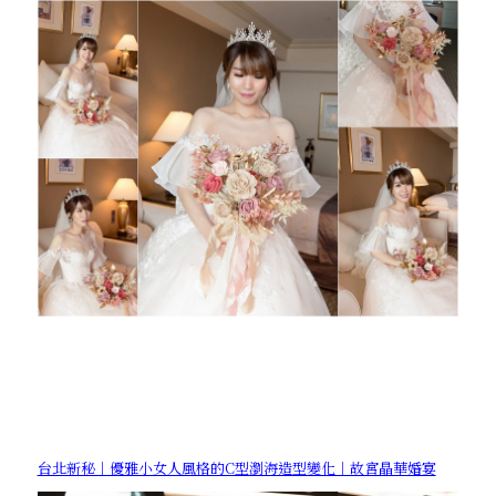
台北新秘｜優雅小女人風格的C型瀏海造型變化｜故宮晶華婚宴