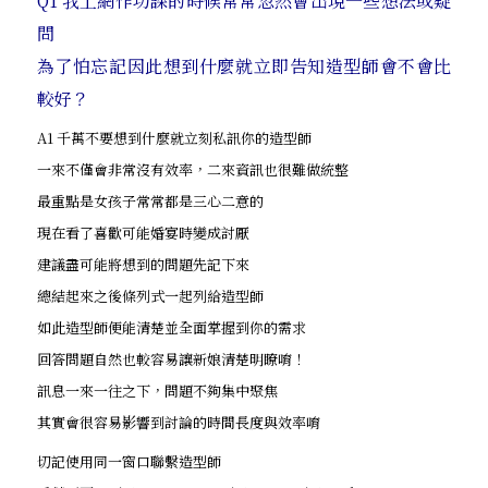
Q1 我上網作功課的時候常常忽然會出現一些想法或疑
問
為了怕忘記因此想到什麼就立即告知造型師會不會比
較好？
A1 千萬不要想到什麼就立刻私訊你的造型師
一來不僅會非常沒有效率，二來資訊也很難做統整
最重點是女孩子常常都是三心二意的
現在看了喜歡可能婚宴時變成討厭
建議盡可能將想到的問題先記下來
總結起來之後條列式一起列給造型師
如此造型師便能清楚並全面掌握到你的需求
回答問題自然也較容易讓新娘清楚明瞭唷！
訊息一來一往之下，問題不夠集中聚焦
其實會很容易影響到討論的時間長度與效率唷
切記使用同一窗口聯繫造型師