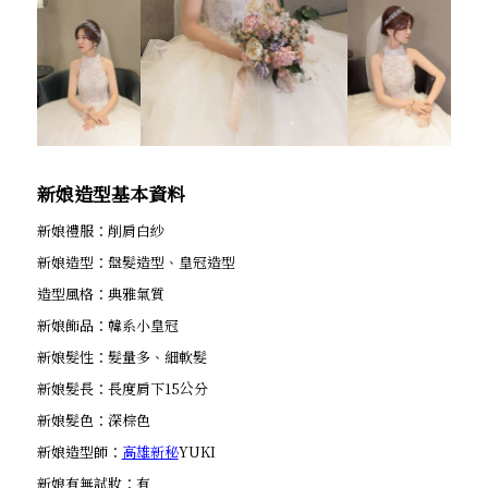
新娘造型基本資料
新娘禮服：削肩白紗
新娘造型：盤髮造型、皇冠造型
造型風格：典雅氣質
新娘飾品：韓系小皇冠
新娘髮性：髮量多、細軟髮
新娘髮長：長度肩下15公分
新娘髮色：深棕色
新娘造型師：
高雄新秘
YUKI
新娘有無試妝：有