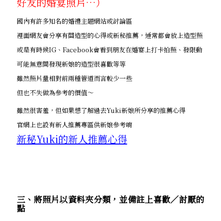
好友的婚宴照片…）
國內有許多知名的婚禮主題網站或討論區
裡面網友會分享有關造型的心得或新秘推薦，通常都會放上造型照
或是有時候IG、Facebook會看到朋友在婚宴上打卡拍照、發限動
可能無意間發現新娘的造型很喜歡等等
雖然照片量相對前兩種管道而言較少一些
但也不失做為參考的價值～
雖然很害羞，但如果想了解過去Yuki新娘所分享的推薦心得
官網上也設有新人推薦專區供新娘參考唷
新秘Yuki的新人推薦心得
三、將照片以資料夾分類，並備註上喜歡／討厭的
點