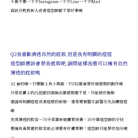
千萬不要一下子Instagram一下子Line一下子Mail
資訊分散對新人或者造型師都不是好事唷
Q2我喜歡清透自然的底妝,但是我有明顯的痘痘
造型師應該會替我遮瑕吧,請問這樣我還可以擁有自然
薄透的底妝嗎
A2 會的唷～只要臉上有小瑕疵，YUKI都會替你做遮瑕的動作唷
只是皮膚上的凸起跟凹洞無法靠遮瑕變不見，只能稍作掩飾
建議有明顯痘痘或者痘疤的新娘，還是要看醫生請醫生先治療痘痘
唷
完美薄透的妝容～70分是靠新娘膚質保養，30分靠造型師的手技
要擁有高質感的妝容前必須要有好膚質啊！造型師只能替你加分唷
～