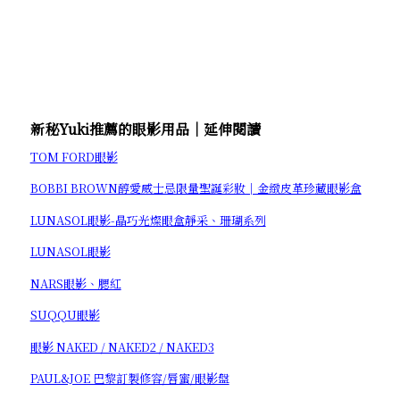
新秘Yuki推薦的眼影用品│延伸閱讀
TOM FORD眼影
BOBBI BROWN醇愛威士忌限量聖誕彩妝│金緻皮革珍藏眼影盒
LUNASOL眼影-晶巧光燦眼盒靜采、珊瑚系列
LUNASOL眼影
NARS眼影、腮紅
SUQQU眼影
眼影 NAKED / NAKED2 / NAKED3
PAUL&JOE 巴黎訂製修容/唇蜜/眼影盤