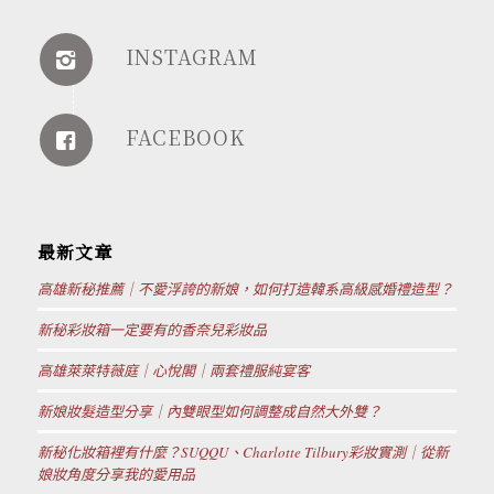
INSTAGRAM
FACEBOOK
最新文章
高雄新秘推薦｜不愛浮誇的新娘，如何打造韓系高級感婚禮造型？
新秘彩妝箱一定要有的香奈兒彩妝品
高雄萊萊特薇庭｜心悅閣｜兩套禮服純宴客
新娘妝髮造型分享｜內雙眼型如何調整成自然大外雙？
新秘化妝箱裡有什麼？SUQQU、Charlotte Tilbury彩妝實測｜從新
娘妝角度分享我的愛用品