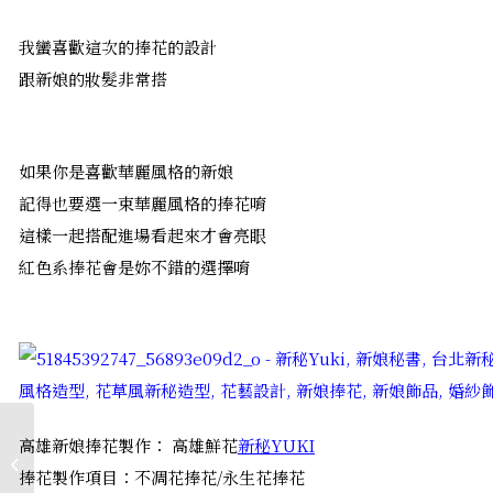
我蠻喜歡這次的捧花的設計
跟新娘的妝髮非常搭
如果你是喜歡華麗風格的新娘
記得也要選一束華麗風格的捧花唷
這樣一起搭配進場看起來才會亮眼
紅色系捧花會是妳不錯的選擇唷
高雄新秘｜乾淨有神的
高雄新娘捧花製作： 高雄鮮花
新秘YUKI
單眼皮新娘妝｜珈涒婚
捧花製作項目：不凋花捧花/永生花捧花
宴