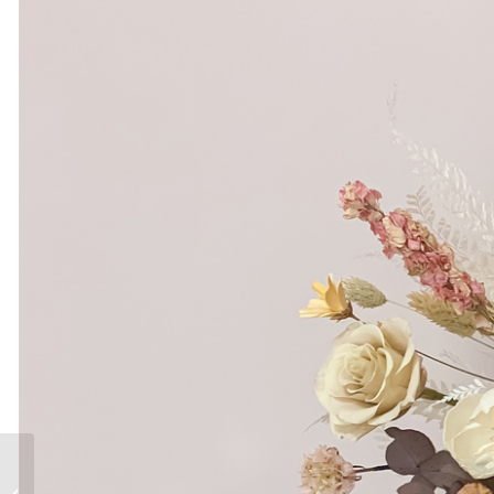
甜美公主風皇冠造型