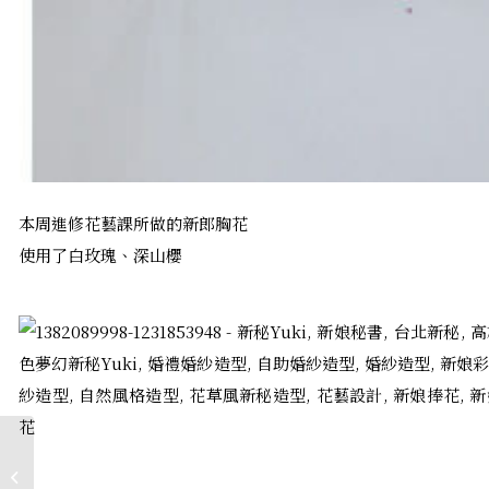
本周進修花藝課所做的新郎胸花
使用了白玫瑰、深山櫻
新娘飾品│水晶髮帶、
八心八箭鋯石項鍊