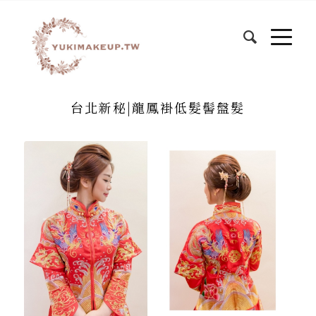
台北新秘|龍鳳褂低髮髻盤髮