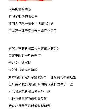
因為疫情的關係
處理了很多的煩心事
整個人呈現一種小小低潮的狀態
所以好一陣子沒有分享婚宴作品了
這次分享的新娘當天只有儀式的部分
宴客更改到十月份舉行
新娘文定儀式時
穿著中式龍鳳褂禮服
原本新娘設定是希望做另外一種編髮的盤髮造型
但是後來我發現新娘的頭髮長度稍微短了一些
所以我建議新娘改做另外一款
比較有份量感的低髮髻盤髮
我自己是覺得這種低髮髻盤髮