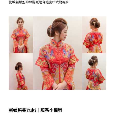
比編髮類型的盤髮更適合這套中式龍鳳褂
新娘秘書Yuki│服務小檔案