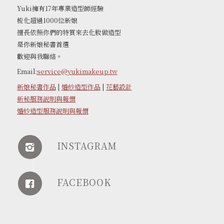
Yuki擁有17年專業造型師經驗
梳化超過1000位新娘
擅長依照你們的特質來去化妝做造型
是你新娘秘書首選
歡迎與我聯絡。
Email:
service@yukimakeup.tw
新娘秘書作品
|
婚紗造型作品
|
花藝設計
新秘服務說明與報價
婚紗造型服務說明與報價
INSTAGRAM
FACEBOOK