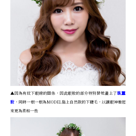
▲因為有紋下眼線的關係，因此眼妝的部分特別替她畫上了
臥蠶
妝
，同時一根一根為MODEL黏上自然款的下睫毛，以讓眼神看起
來更為柔和一些