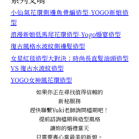
小仙氣花環側邊魚骨編造型-YOGO新娘造
型
浪漫新娘低馬尾花環造型-Yogo婚宴造型
復古風格水波紋側邊髮造型
女星紅毯造型大對決：時尚長直髮油頭造型
VS 復古水波紋造型
YOGO女神風花環造型
如果你正在尋找值得信賴的
新秘服務
趕快聯繫Yuki老師詢問檔期吧！
提前諮詢檔期與造型風格
讓妳的婚禮當天
只需要專心當最美的新娘。