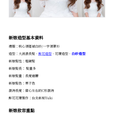
新娘造型基本資料
禮服：桃心領蓬裙白紗/一字領罩衫
造型：大波浪長髮、
鮮花造型
、花環造型、
白紗造型
新娘髮性：粗硬髮
新娘髮長： 髮量多
新娘髮量：長度過腰
新娘髮色：栗子色
瀏海長度：眉心左右的C形瀏海
鮮花花環製作：台北新秘Yuki
新娘妝容重點