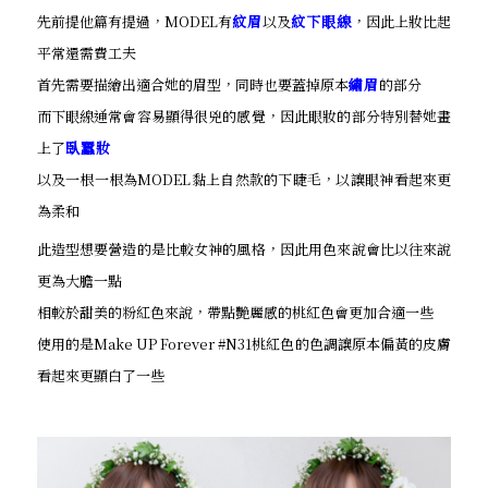
先前提他篇有提過，MODEL有
紋眉
以及
紋下眼線
，因此上妝比起
平常還需費工夫
首先需要描繪出適合她的眉型，同時也要蓋掉原本
繡眉
的部分
而下眼線通常會容易顯得很兇的感覺，因此眼妝的部分特別替她畫
上了
臥蠶妝
以及一根一根為MODEL黏上自然款的下睫毛，以讓眼神看起來更
為柔和
此造型想要營造的是比較女神的風格，因此用色來說會比以往來說
更為大膽一點
相較於甜美的粉紅色來說，帶點艷麗感的桃紅色會更加合適一些
使用的是Make UP Forever #N31桃紅色的色調讓原本偏黃的皮膚
看起來更顯白了一些