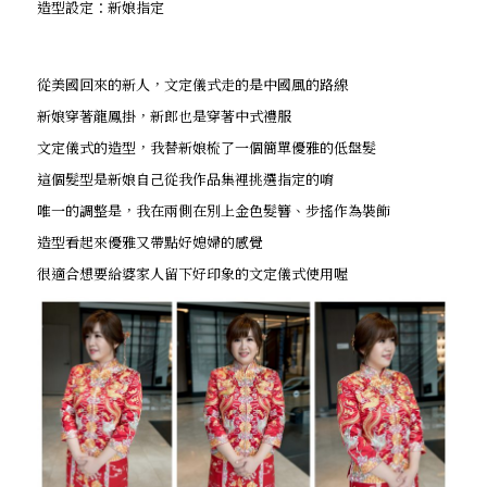
造型設定：新娘指定
從美國回來的新人，文定儀式走的是中國風的路線
新娘穿著龍鳳掛，新郎也是穿著中式禮服
文定儀式的造型，我替新娘梳了一個簡單優雅的低盤髮
這個髮型是新娘自己從我作品集裡挑選指定的唷
唯一的調整是，我在兩側在別上金色髮簪、步搖作為裝飾
造型看起來優雅又帶點好媳婦的感覺
很適合想要給婆家人留下好印象的文定儀式使用喔