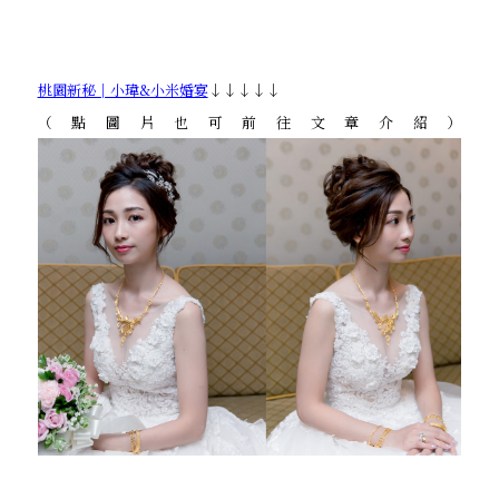
桃園新秘│小瑋&小米婚宴
↓↓↓↓↓
（點圖片也可前往文章介紹）