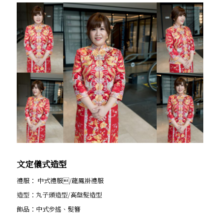
文定儀式造型
禮服： 中式禮服/龍鳳褂禮服
造型：丸子頭造型/高盤髮造型
飾品：中式步搖、髮簪