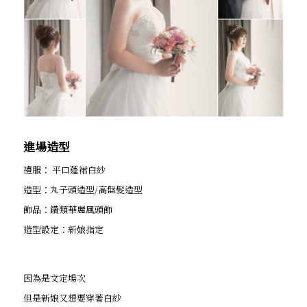
進場造型
禮服： 平口蓬裙白紗
造型：丸子頭造型/高盤髮造型
飾品：鑽類華麗風頭飾
造型設定：新娘指定
因為是文定場次
但是新娘又想要穿著白紗