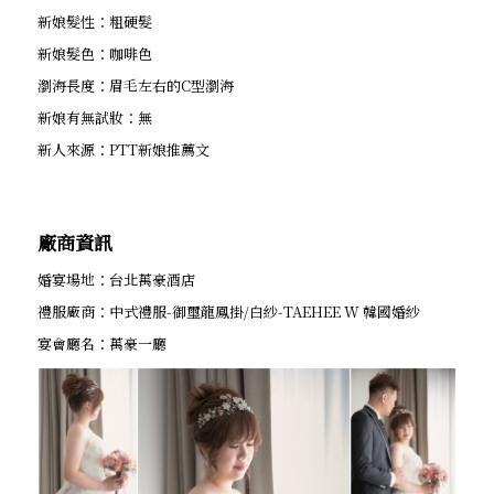
新娘髮性：粗硬髮
新娘髮色：咖啡色
瀏海長度：眉毛左右的C型瀏海
新娘有無試妝：無
新人來源：PTT新娘推薦文
廠商資訊
婚宴場地：台北萬豪酒店
禮服廠商：中式禮服-御璽龍鳳掛/白紗-TAEHEE W 韓國婚紗
宴會廳名：萬豪一廳