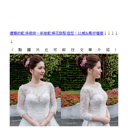
優雅的乾淨線條～新娘乾燥花盤髮造型│以威&珮妤婚宴
↓↓↓↓
↓
（點圖片也可前往文章介紹）