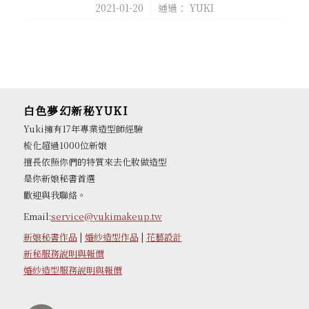
/
2021-01-20
通過：
YUKI
白色夢幻新秘YUKI
Yuki擁有17年專業造型師經驗
梳化超過1000位新娘
擅長依照你們的特質來去化妝做造型
是你新娘秘書首選
歡迎與我聯絡。
Email:
service@yukimakeup.tw
新娘秘書作品
|
婚紗造型作品
|
花藝設計
新秘服務說明與報價
婚紗造型服務說明與報價