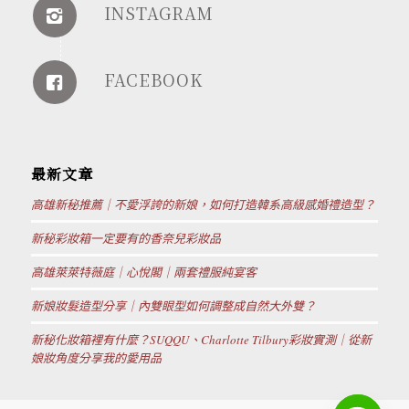
INSTAGRAM
FACEBOOK
最新文章
高雄新秘推薦｜不愛浮誇的新娘，如何打造韓系高級感婚禮造型？
新秘彩妝箱一定要有的香奈兒彩妝品
高雄萊萊特薇庭｜心悅閣｜兩套禮服純宴客
新娘妝髮造型分享｜內雙眼型如何調整成自然大外雙？
新秘化妝箱裡有什麼？SUQQU、Charlotte Tilbury彩妝實測｜從新
娘妝角度分享我的愛用品