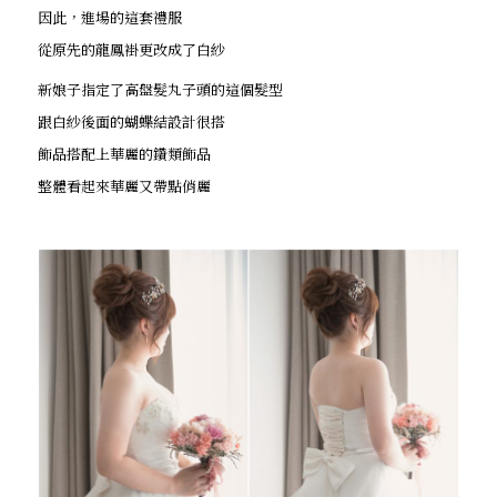
因此，進場的這套禮服
從原先的龍鳳褂更改成了白紗
新娘子指定了高盤髮丸子頭的這個髮型
跟白紗後面的蝴蝶結設計很搭
飾品搭配上華麗的鑽類飾品
整體看起來華麗又帶點俏麗