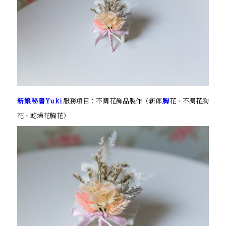
新娘秘書Yuki
服務項目：不凋花飾品製作（新郎
胸
花、不凋花胸
花、乾燥花胸花）