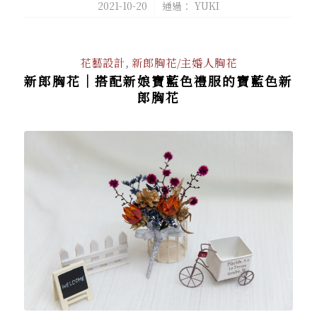
/
2021-10-20
通過：
YUKI
花藝設計
,
新郎胸花/主婚人胸花
新郎胸花｜搭配新娘寶藍色禮服的寶藍色新
郎胸花