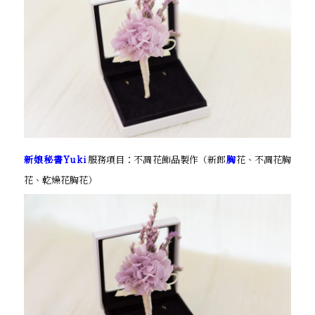
新娘秘書Yuki
服務項目：不凋花飾品製作（新郎
胸
花、不凋花胸
花、乾燥花胸花）