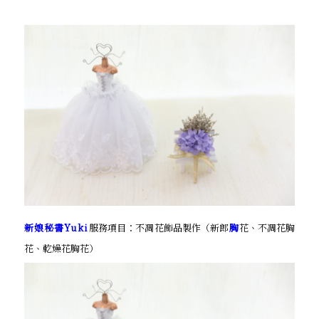
新娘秘書Yuki
服務項目：不凋花飾品製作（新郎
胸
花、不凋花胸
花、乾燥花胸花）