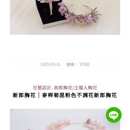
/
2019-03-11
通過：
YUKI
花藝設計
,
新郎胸花/主婚人胸花
新郎胸花｜麥桿菊混粉色不凋花新郎胸花