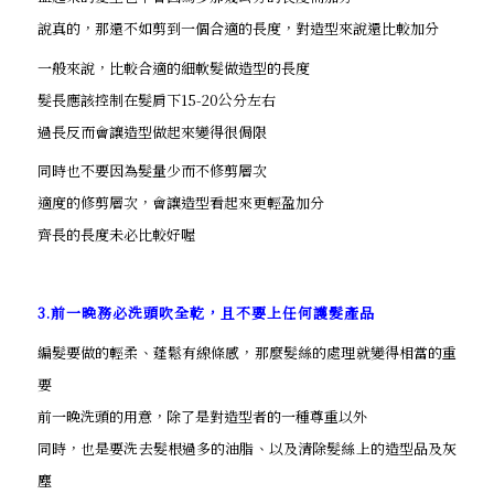
說真的，那還不如剪到一個合適的長度，對造型來說還比較加分
一般來說，比較合適的細軟髮做造型的長度
髮長應該控制在髮肩下15-20公分左右
過長反而會讓造型做起來變得很侷限
同時也不要因為髮量少而不修剪層次
適度的修剪層次，會讓造型看起來更輕盈加分
齊長的長度未必比較好喔
3.前一晚務必洗頭吹全乾，且不要上任何護髮產品
編髮要做的輕柔、蓬鬆有線條感，那麼髮絲的處理就變得相當的重
要
前一晚洗頭的用意，除了是對造型者的一種尊重以外
同時，也是要洗去髮根過多的油脂、以及清除髮絲上的造型品及灰
塵