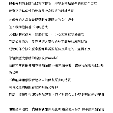
根根分明的上睫毛以及下睫毛，搭配上帶點螢光的桃紅色口紅
時尚又帶點個性的妝容是此次妝感的設計重點
大部分的人都會覺得雙眼皮眼睛大的女生好化
但，我卻抱持著不同的想法
大眼睛的女孩兒，如果妝感一不小心太重就容易顯老
但是如果過淡，又容易讓人覺得過於平庸無法展現特質
眼妝的部分該怎麼拿捏都是需要經驗及美感的，過猶不及
像這類型大眼睛的新娘或者model
我都非常喜歡使用單株黏貼的手法來貼睫毛，讓睫毛呈現根根分明
的狀態
不僅能夠讓眼妝看起來自然保留原有的特質
同時又能夠雙眼看起來明亮又有神
只是，這類型得眼妝雖然好看，但相對適合大外雙眼形的新娘子身
上
如果是單眼皮、內雙的新娘則是比較適合使用另外的手法來黏貼會