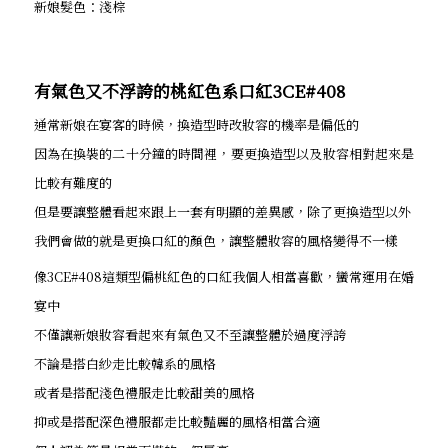
新娘髮色：淺棕
有氣色又不浮誇的桃紅色系口紅3CE#408
通常新娘在宴客的時候，換造型時改妝容的機率是偏低的
因為在換裝的二十分鐘的時間裡，要更換造型以及妝容相對起來是
比較有難度的
但是要讓整體看起來跟上一套有明顯的差異感，除了更換造型以外
我們會做的就是更換口紅的顏色，讓整體妝容的風格變得不一樣
像3CE#408這類型偏桃紅色的口紅我個人相當喜歡，蠻常運用在婚
宴中
不僅讓新娘妝容看起來有氣色又不至讓整體於過度浮誇
不論是搭白紗走比較韓系的風格
或者是搭配淺色禮服走比較甜美的風格
抑或是搭配深色禮服都走比較豔麗的風格相當合適