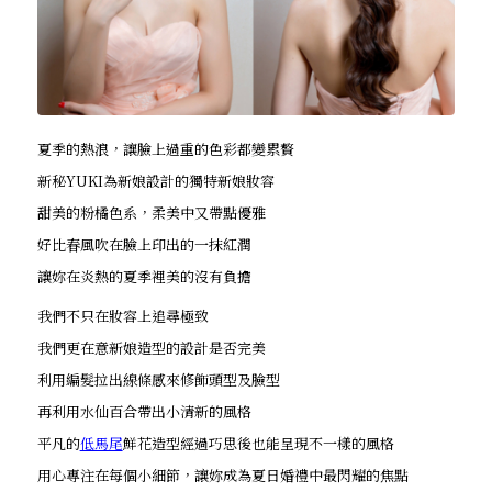
夏季的熱浪，讓臉上過重的色彩都變累贅
新秘YUKI為新娘設計的獨特新娘妝容
甜美的粉橘色系，柔美中又帶點優雅
好比春風吹在臉上印出的一抹紅潤
讓妳在炎熱的夏季裡美的沒有負擔
我們不只在妝容上追尋極致
我們更在意新娘造型的設計是否完美
利用編髮拉出線條感來修飾頭型及臉型
再利用水仙百合帶出小清新的風格
平凡的
低馬尾
鮮花造型經過巧思後也能呈現不一樣的風格
用心專注在每個小細節，讓妳成為夏日婚禮中最閃耀的焦點