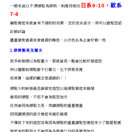
日系
9-10，
歐系
一般來說以不漂頭髮為原則，明度控制在
7-8
編髮看起來就會有不錯的的效果，至於色系部分，則可以跟髮型設
計師討論
盡量避免過黃或者過黃的顏色，以冷色系為主會好看一些
2.修剪髮長及層次
很多新娘總以為髮量少，那就留長一點會比較好做造型
所以婚宴前頭髮都不打層次，也不修剪長度
但其實，這樣的觀念是錯誤的！！
頭髮少的新娘最忌諱做完造型以後頭髮看起來扁塌
過長的頭髮，不但不會為髮型加分
反而會因為頭髮太長，而讓頭髮的重量變重
因而讓頭頂的部分看起來過於扁塌
不僅放下來的造型容易因為頭髮的重量讓髮型看起來少了點蓬鬆感
盤起來的髮型也不會因為多那幾公分的長度而加分