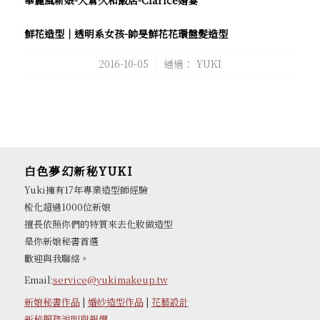
華麗風新娘-大倉久和飯店-Clarice婚宴
鮮花造型｜透明系女孩-帥旻鮮花花環盤髮造型
/
2016-10-05
通過：
YUKI
白色夢幻新秘YUKI
Yuki擁有17年專業造型師經驗
梳化超過1000位新娘
擅長依照你們的特質來去化妝做造型
是你新娘秘書首選
歡迎與我聯絡。
Email:
service@yukimakeup.tw
新娘秘書作品
|
婚紗造型作品
|
花藝設計
新秘服務說明與報價