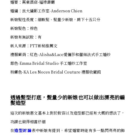
婚宴：萬豪酒店-福祿壽廳
婚攝：良大攝影工作室-Anderson Chien
新娘髮性長度：細軟髮、髮量少新娘，肩下十五公分
新娘髮色：棕色
新娘有無試妝：有
新人來源：PTT新秘推薦文
禮服廠商：紅色-Alisha&Lace愛儷莎和蕾絲法式手工婚紗
銀色-Emma Bridal Studio 手工婚紗工作室
粉膚色-KA Les Noces Bridal Couture 禮服收藏館
透過髮型打底，髮量少的新娘也可以做出漂亮的編
髮造型
這次的新娘惠文基本上對於妝容以及造型都已經有大概的想法了，
功課也做得相當仔細
在
造型討論
表中新娘有提到，希望婚宴時能有多一點閃亮亮的飾