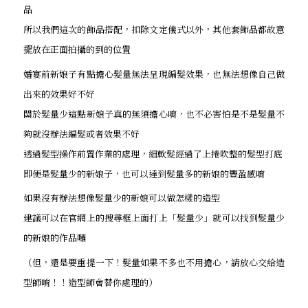
品
所以我們這次的飾品搭配，扣除文定儀式以外，其他套飾品都故意
擺放在正面拍攝的到的位置
婚宴前新娘子有點擔心髮量無法呈現編髮效果，也無法想像自己做
出來的效果好不好
關於髮量少這點新娘子真的無須擔心唷，也不必害怕是不是髮量不
夠就沒辦法編髮或者效果不好
透過髮型操作前置作業的處理，細軟髮經過了上捲吹整的髮型打底
即便是髮量少的新娘子，也可以達到髮量多的新娘的豐盈感唷
如果沒有辦法想像髮量少的新娘可以做怎樣的造型
建議可以在官網上的搜尋框上面打上「髮量少」就可以找到髮量少
的新娘的作品囉
（但，還是要重提一下！髮量如果不多也不用擔心，請放心交給造
型師唷！！造型師會替你處理的）