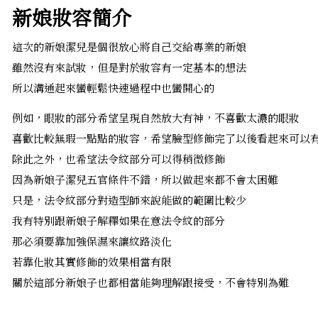
新娘妝容簡介
這次的新娘潔兒是個很放心將自己交給專業的新娘
雖然沒有來試妝，但是對於妝容有一定基本的想法
所以溝通起來蠻輕鬆快速過程中也蠻開心的
例如，眼妝的部分希望呈現自然放大有神，不喜歡太濃的眼妝
喜歡比較無瑕一點點的妝容，希望臉型修飾完了以後看起來可以
除此之外，也希望法令紋部分可以得稍微修飾
因為新娘子潔兒五官條件不錯，所以做起來都不會太困難
只是，法令紋部分對造型師來說能做的範圍比較少
我有特別跟新娘子解釋如果在意法令紋的部分
那必須要靠加強保濕來讓紋路淡化
若靠化妝其實修飾的效果相當有限
關於這部分新娘子也都相當能夠理解跟接受，不會特別為難