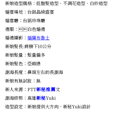
新娘造型風格：低盤髮造型、不凋花造型、白紗造型
婚宴場地：台鋁晶綺盛宴
婚宴廳：台鋁珍珠廳
禮服：白色婚禮
婚禮攝影：
婚攝布魯士
新娘髮長:肩膀下10公分
新娘髮量：髮量偏多
新娘髮色：亞麻綠
瀏海長度：鼻頭左右的長瀏海
新娘有無試妝：無
新人來源：PTT
新秘推薦
文
瀏海修剪：高雄
新秘
Yuki
造型設定：新娘提供大方向，新秘Yuki設計