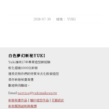
/
2018-07-30
通過：
YUKI
白色夢幻新秘YUKI
Yuki擁有17年專業造型師經驗
梳化超過1000位新娘
擅長依照你們的特質來去化妝做造型
是你新娘秘書首選
歡迎與我聯絡。
Email:
service@yukimakeup.tw
新娘秘書作品
|
婚紗造型作品
|
花藝設計
新秘服務說明與報價