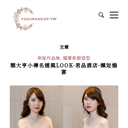
文章
新秘作品集
,
婚宴新娘造型
類大亨小傳名媛風LOOK-君品酒店-姵彣婚
宴