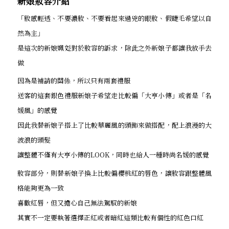
新娘妝容介紹
「妝感輕透、不要濃妝、不要看起來過兇的眼妝、假睫毛希望以自
然為主」
是這次的新娘姵彣對於妝容的訴求，除此之外新娘子都讓我放手去
做
因為是補請的關係，所以只有兩套禮服
送客的這套銀色禮服新娘子希望走比較偏「大亨小傳」或者是「名
媛風」的感覺
因此我替新娘子搭上了比較華麗風的頭飾來做搭配，配上浪漫的大
波浪的頭髮
讓整體不僅有大亨小傳的LOOK，同時也給人一種時尚名媛的感覺
妝容部分，則替新娘子換上比較偏櫻桃紅的唇色，讓妝容跟整體風
格能夠更為一致
喜歡紅唇，但又擔心自己無法駕馭的新娘
其實不一定要執著選擇正紅或者暗紅這類比較有個性的紅色口紅