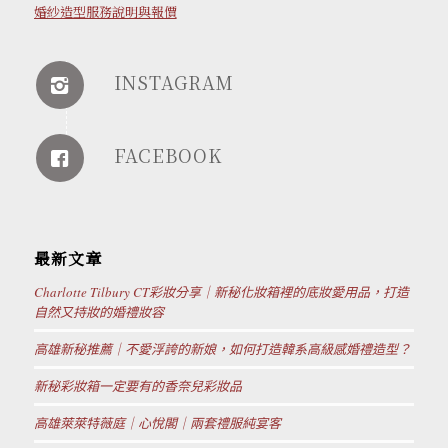
婚紗造型服務說明與報價
INSTAGRAM
FACEBOOK
最新文章
Charlotte Tilbury CT彩妝分享｜新秘化妝箱裡的底妝愛用品，打造
自然又持妝的婚禮妝容
高雄新秘推薦｜不愛浮誇的新娘，如何打造韓系高級感婚禮造型？
新秘彩妝箱一定要有的香奈兒彩妝品
高雄萊萊特薇庭｜心悅閣｜兩套禮服純宴客