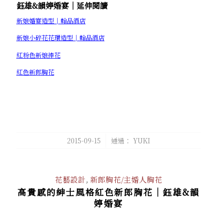
鈺雄&韻婷婚宴│延伸閱讀
新娘婚宴造型│翰品酒店
新娘小碎花花環造型│翰品酒店
紅粉色新娘捧花
紅色新郎胸花
/
2015-09-15
通過：
YUKI
花藝設計
,
新郎胸花/主婚人胸花
高貴感的紳士風格紅色新郎胸花│鈺雄&韻
婷婚宴