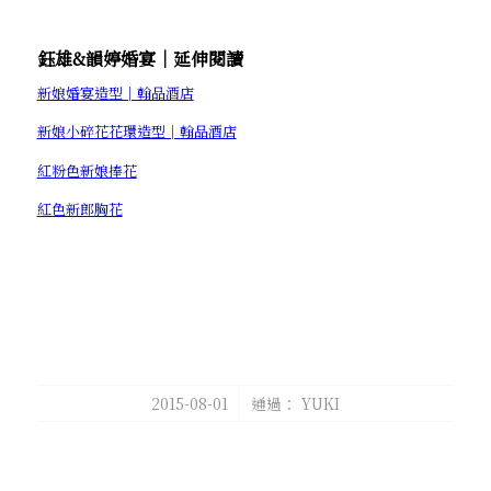
鈺雄&韻婷婚宴│延伸閱讀
新娘婚宴造型│翰品酒店
新娘小碎花花環造型│翰品酒店
紅粉色新娘捧花
紅色新郎胸花
/
2015-08-01
通過：
YUKI