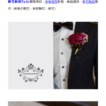
鮮花新秘Yuki
服務項目：
新娘造型
妝髮、飾品提供、
鮮花飾品
製
作（新娘手腕花、新郎胸花、捧花）