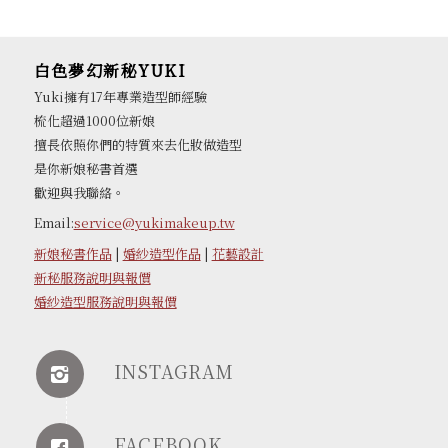
白色夢幻新秘YUKI
Yuki擁有17年專業造型師經驗
梳化超過1000位新娘
擅長依照你們的特質來去化妝做造型
是你新娘秘書首選
歡迎與我聯絡。
Email:
service@yukimakeup.tw
新娘秘書作品
|
婚紗造型作品
|
花藝設計
新秘服務說明與報價
婚紗造型服務說明與報價
INSTAGRAM
FACEBOOK