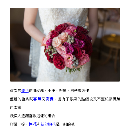
這次的
捧花
使用玫瑰、小康、銀果、桔梗來製作
整體的色系既
喜氣
又
高貴
，且有了銀果的點綴後又不至於顯得顏
色太重
我個人還滿喜歡這樣的組合
順帶一提，
捧花
和
新郎胸花
是一組的哦