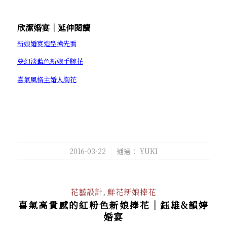
欣潔婚宴│延伸閱讀
新娘婚宴造型搶先看
夢幻淡藍色新娘手腕花
喜氣風格主婚人胸花
/
2016-03-22
通過：
YUKI
花藝設計
,
鮮花新娘捧花
喜氣高貴感的紅粉色新娘捧花│鈺雄&韻婷
婚宴