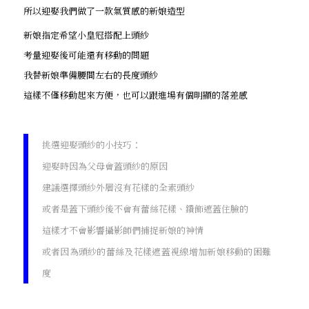
所以迎娶我們做了一款氣質感的新娘造型
新娘指定希望小皇冠搭配上頭紗
考量迎娶後可能還有移動的問題
我替新娘準備腰間左右的長度頭紗
這樣不僅移動起來方便，也可以跟進場有個明顯的落差感
挑選迎娶頭紗的小技巧：
迎娶時因為父母會蓋頭紗的原因
建議選擇頭紗外層沒有花樣的全素頭紗
或者是蓋下頭紗後不會有蕾絲花樣、鑽飾遮蓋住臉的
這樣才不會影響攝影師們捕捉新娘的神情
或者因為頭紗的蕾絲及花樣遮蓋視線增加新娘移動的困難
度