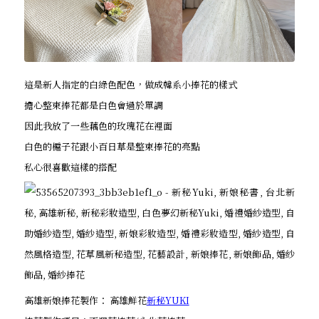
這是新人指定的白綠色配色，做成韓系小捧花的樣式
擔心整束捧花都是白色會過於單調
因此我放了一些藕色的玫瑰花在裡面
白色的槴子花跟小百日草是整束捧花的亮點
私心很喜歡這樣的搭配
高雄新娘捧花製作： 高雄鮮花
新秘YUKI