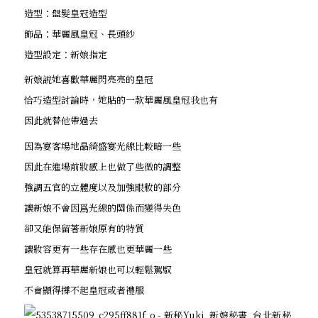
造型：盤髮皇冠造型
飾品：華麗風皇冠、長頭紗
造型設定：新娘指定
新娘說她喜歡華麗閃亮亮的皇冠
恰巧造型討論時，她貼的一款華麗風皇冠我也有
因此就替他帶過去
因為宴客場地晶綺盛宴光線比較暗一些
因此在進場前妝感上也做了些微的調整
強調五官的立體度以及加強眼妝的部分
讓新娘不會因爲光線的關係而變得失色
卻又能保留著新娘原有的特質
讓妝容更有一些存在感也更華麗一些
皇冠就算再華麗新娘也可以輕鬆駕馭
不會顯得撐不起皇冠或者禮服