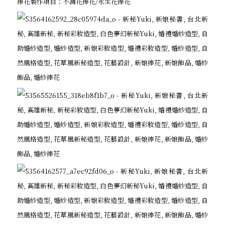
捧花製作項目：不凋花捧花/永生花捧花