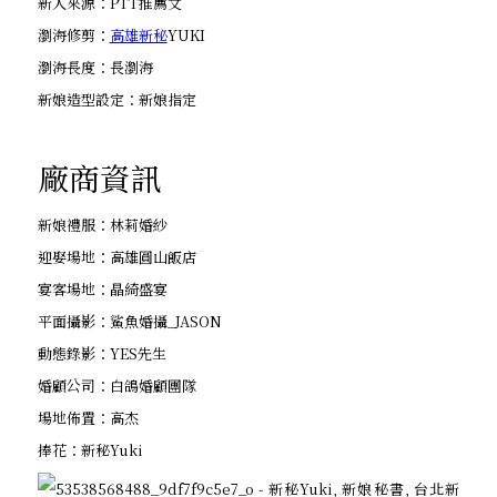
新人來源：PTT推薦文
瀏海修剪：
高雄新秘
YUKI
瀏海長度：長瀏海
新娘造型設定：新娘指定
廠商資訊
新娘禮服：林莉婚紗
迎娶場地：高雄圓山飯店
宴客場地：晶綺盛宴
平面攝影：鯊魚婚攝_JASON
動態錄影：YES先生
婚顧公司：白鴿婚顧團隊
場地佈置：高杰
捧花：新秘Yuki