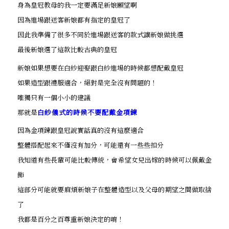
身為皇冠教母的我一定要滿足新娘願望啊
因為進場跟送客新娘都有指定的皇冠了
因此我準備了很多不同於進場跟送客的款式讓新娘做挑選
最後新娘選了這款比較古典的皇冠
新娘如果想要在白紗迎娶跟白紗進場的時候都想配戴皇冠
如果造型跟禮服適合，絕對是完全沒有問題的！
唯獨只有一個小小的建議
那就是
白紗儀式的時候不要配戴金項鍊
因為金項鍊跟皇冠說實話真的沒有這麼適合
整體搭配起來不僅沒有加分，可能還有一些些扣分
我知道有些長輩可能比較傳統，會希望女兒出嫁的時候可以佩戴金
飾
這部分可能就要麻煩新娘子在整體造型以及父母的期望之間做取捨
了
我都是百分之百尊重新娘決定的唷！