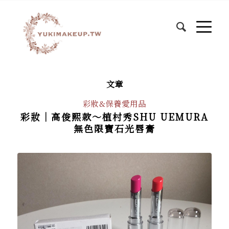
文章
彩妝&保養愛用品
彩妝│高俊熙款～植村秀SHU UEMURA
無色限寶石光唇膏