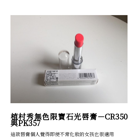
植村秀無色限寶石光唇膏－CR350
與PK357
這款唇膏個人覺得即使不常化妝的女孩也很適用