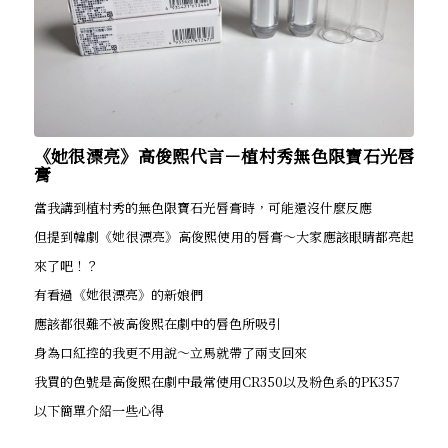
《她很漂亮》高俊熙代言－植村秀無色限寶石光唇
膏
當我講到植村秀的無色限寶石光唇膏時，可能還沒什麼反應
但提到韓劇《她很漂亮》高俊熙使用的唇膏～大家應該眼睛都亮起
來了吧！？
有看過《她很漂亮》的新娘們
應該都很難不被高俊熙在劇中的唇色所吸引
身為口紅控的我更不用說～立馬就帶了兩支回來
我買的色號是高俊熙在劇中最常使用CR350以及粉色系的PK357
以下簡單介紹一些心得