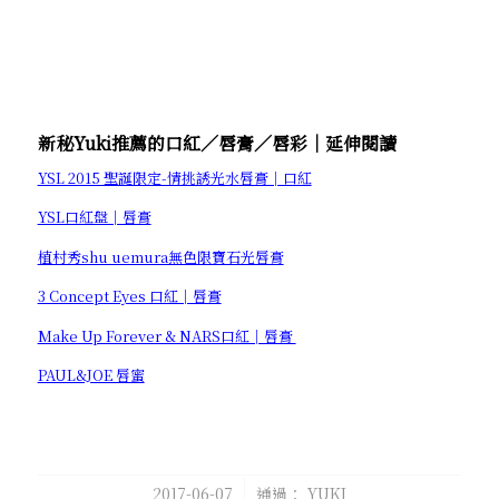
新秘Yuki推薦的口紅／唇膏／唇彩│延伸閱讀
YSL 2015 聖誕限定-情挑誘光水唇膏│口紅
YSL口紅盤│唇膏
植村秀shu uemura無色限寶石光唇膏
3 Concept Eyes 口紅│唇膏
Make Up Forever & NARS口紅│唇膏
PAUL&JOE 唇蜜
/
2017-06-07
通過：
YUKI