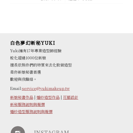
白色夢幻新秘YUKI
Yuki擁有17年專業造型師經驗
梳化超過1000位新娘
擅長依照你們的特質來去化妝做造型
是你新娘秘書首選
歡迎與我聯絡。
Email:
service@yukimakeup.tw
新娘秘書作品
|
婚紗造型作品
|
花藝設計
新秘服務說明與報價
婚紗造型服務說明與報價
INSTAGRAM