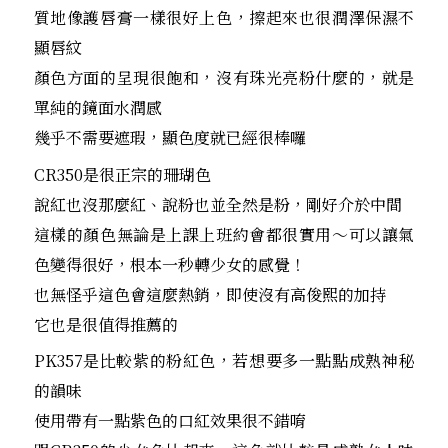
質地像護唇膏一樣很好上色，擦起來也很潤澤保濕不
顯唇紋
顏色方面的呈現很飽和，沒有珠光亮粉什麼的，就是
單純的鏡面水潤感
幾乎不需要遮瑕，顯色度就已經很棒囉
CR350是很正宗的珊瑚色
說紅也沒那麼紅、說粉也並全然是粉，剛好介於中間
這樣的顏色無論是上課上班約會都很實用～可以讓氣
色變得很好，根本一秒轉少女的感覺！
也無怪乎這色會這麼熱銷，即使沒有高俊熙的加持
它也是很值得推薦的
PK357是比較紫的粉紅色，若想要多一點點成熟神秘
的韻味
使用帶有一點紫色的口紅效果很不錯唷