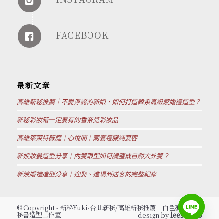
FACEBOOK
最新文章
高雄新秘推薦｜不愛浮誇的新娘，如何打造韓系高級感婚禮造型？
新秘彩妝箱一定要有的香奈兒彩妝品
高雄萊萊特薇庭｜心悅閣｜兩套禮服純宴客
新娘妝髮造型分享｜內雙眼型如何調整成自然大外雙？
新娘婚禮造型分享｜迎娶、進場到送客的完整紀錄
© Copyright - 新秘Yuki-台北新秘/高雄新秘推薦│白色夢幻新娘
秘書造型工作室
leestudio
- design by