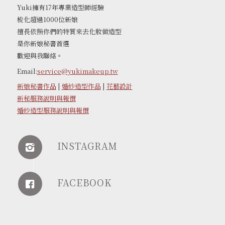
Yuki擁有17年專業造型師經驗
梳化超過1000位新娘
擅長依照你們的特質來去化妝做造型
是你新娘秘書首選
歡迎與我聯絡。
Email:
service@yukimakeup.tw
新娘秘書作品
|
婚紗造型作品
|
花藝設計
新秘服務說明與報價
婚紗造型服務說明與報價
INSTAGRAM
FACEBOOK