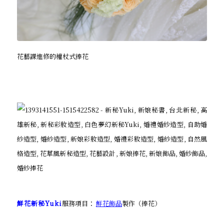
花藝課進修的權杖式捧花
鮮花新秘Yuki
服務項目：
鮮花飾品
製作（捧花）