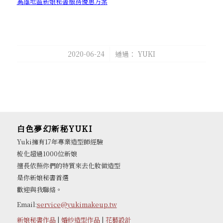
高雄地區新娘秘書服務優惠方案
/
2020-06-24
通過：
YUKI
白色夢幻新秘YUKI
Yuki擁有17年專業造型師經驗
梳化超過1000位新娘
擅長依照你們的特質來去化妝做造型
是你新娘秘書首選
歡迎與我聯絡。
Email:
service@yukimakeup.tw
新娘秘書作品
|
婚紗造型作品
|
花藝設計