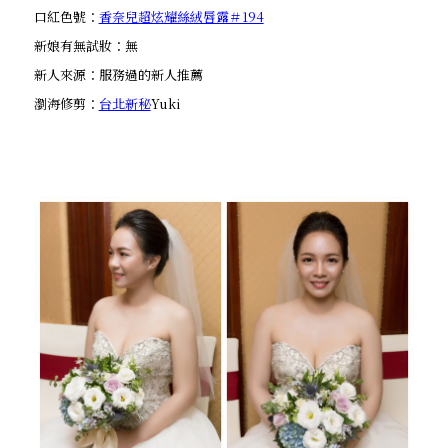
口紅色號：
香奈兒超炫耀絲絨唇露＃194
新娘有無試妝：無
新人來源：服務過的新人推薦
瀏海修剪：
台北新秘
Yuki