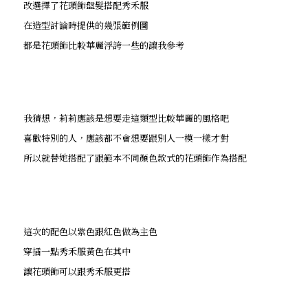
改選擇了花頭飾盤髮搭配秀禾服
在造型討論時提供的幾張範例圖
都是花頭飾比較華麗浮誇一些的讓我參考
我猜想，莉莉應該是想要走這類型比較華麗的風格吧
喜歡特別的人，應該都不會想要跟別人一模一樣才對
所以就替她搭配了跟範本不同顏色款式的花頭飾作為搭配
這次的配色以紫色跟紅色做為主色
穿插一點秀禾服黃色在其中
讓花頭飾可以跟秀禾服更搭