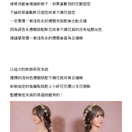
通常我都會建議新娘子，如果喜歡我的花藝造型
不論妳是喜歡鮮花造型或者不凋花造型
一定要選一套淺色系的禮服來搭配會比較合適
因為深色系禮服搭配鮮花或者不凋花真的沒有這麼出色
建議還是選一套淺色系的禮服會最為合適唷
以這次的新娘莉莉來說
選擇的淺粉色禮服搭配不凋花就非常合適唷
新娘指定的後編髮搭配上小碎花花環以及花頭飾
整體看起來真的是超級甜美的！