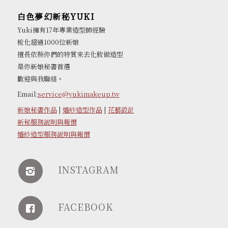
白色夢幻新秘YUKI
Yuki擁有17年專業造型師經驗
梳化超過1000位新娘
擅長依照你們的特質來去化妝做造型
是你新娘秘書首選
歡迎與我聯絡。
Email:
service@yukimakeup.tw
新娘秘書作品
|
婚紗造型作品
|
花藝設計
新秘服務說明與報價
婚紗造型服務說明與報價
INSTAGRAM
FACEBOOK