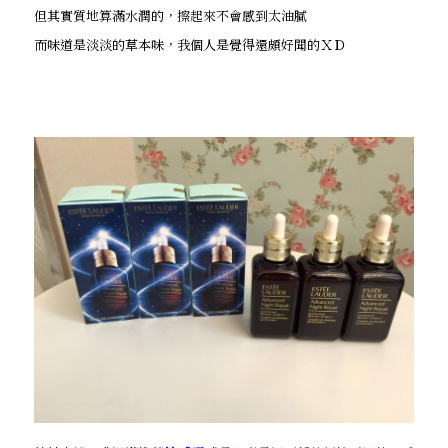
但其實質地算滿水潤的，擦起來不會感到太油膩
而味道是淡淡的草本味，我個人是覺得還頗好聞的ＸＤ