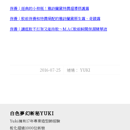
保養│經典的小棕瓶！雅詩蘭黛特潤超導修護露
保養│妝前保養和特潤絕配的雅詩蘭黛原生露、奇蹟露
保養│讓底妝不打架又能持妝～M.A.C妝前瞬間保濕精華液
/
2016-07-25
通過：
YUKI
白色夢幻新秘YUKI
Yuki擁有17年專業造型師經驗
梳化超過1000位新娘