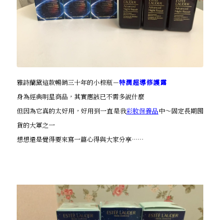
雅詩蘭黛這款暢銷三十年的小棕瓶－
特潤超導修護露
身為經典明星商品，其實應該已不需多說什麼
但因為它真的太好用，好用到一直是我
彩妝保養品
中～固定長期囤
貨的大軍之一
想想還是覺得要來寫一篇心得與大家分享……