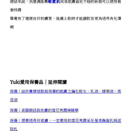
總結來說，我還滿推薦
敏感肌
或是肌膚最近不穩的新娘可以使用看
看特潤
畢竟有了健康良好的膚質，後續上妝時才能讓妝容更為透亮有光澤
唷
Yuki愛用保養品│延伸閱讀
保養│給你貴婦級妝前保養的肌膚之鑰化妝水、乳液、精華液、美
容液
保養│奇蹟般拯救皮膚的雪花秀潤燥精華
保養│想要透亮好肌膚，一定要用的雪花秀潤采光瑩美顏凝乳與滋
陰乳