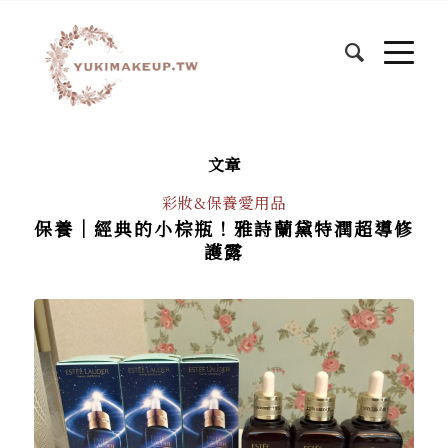
文章
彩妝&保養愛用品
保養│經典的小棕瓶！雅詩蘭黛特潤超導修
護露