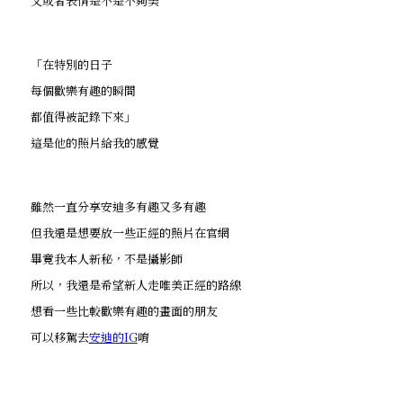
又或者表情是不是不夠美
「在特別的日子
每個歡樂有趣的瞬間
都值得被記錄下來」
這是他的照片給我的感覺
雖然一直分享安迪多有趣又多有趣
但我還是想要放一些正經的照片在官網
畢竟我本人新秘，不是攝影師
所以，我還是希望新人走唯美正經的路線
想看一些比較歡樂有趣的畫面的朋友
可以移駕去
安迪的IG
唷