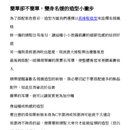
簡單卻不簡單，變身名媛的造型小撇步
為了搭配紫色唇彩，造型方面我們選擇以
長捲髮造型
來詮釋名媛風
格
將一邊的頭髮往耳後勾，讓這種小小微露肌膚的細節性感的恰到好
處
另一邊則是將瀏海吹出蓬度，用波浪大捲髮帶出優雅氣息
最後再搭配一組精緻華麗的黑寶石耳環，使整體看起來更顯高貴迷
人
順帶提醒喜歡名媛風造型的新娘，務必要切記不要搭配過多的飾品
配件，如此反而會流於俗套
簡單的耳環，就可以讓氣質更為加分囉
像這種成熟感的造型
要注意的是如果新娘本身為C字瀏海或短瀏海可能就不太適合
若瀏海不夠長的話，便需要將頭髮大旁分才能做這類的造型（但仍