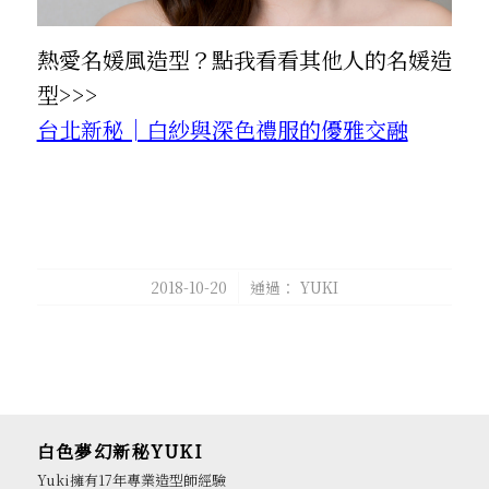
熱愛名媛風造型？點我看看其他人的名媛造
型>>>
台北新秘│白紗與深色禮服的優雅交融
/
2018-10-20
通過：
YUKI
白色夢幻新秘YUKI
Yuki擁有17年專業造型師經驗