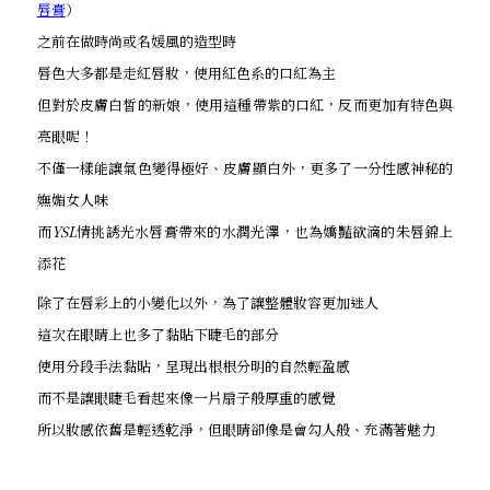
唇膏
）
之前在做時尚或名媛風的造型時
唇色大多都是走紅唇妝，使用紅色系的口紅為主
但對於皮膚白皙的新娘，使用這種帶紫的口紅，反而更加有特色與
亮眼呢！
不僅一樣能讓氣色變得極好、皮膚顯白外，更多了一分性感神秘的
嫵媚女人味
而
YSL
情挑誘光水唇膏帶來的水潤光澤，也為嬌豔欲滴的朱唇錦上
添花
除了在唇彩上的小變化以外，為了讓整體妝容更加迷人
這次在眼睛上也多了黏貼下睫毛的部分
使用分段手法黏貼，呈現出根根分明的自然輕盈感
而不是讓眼睫毛看起來像一片扇子般厚重的感覺
所以妝感依舊是輕透乾淨，但眼睛卻像是會勾人般、充滿著魅力