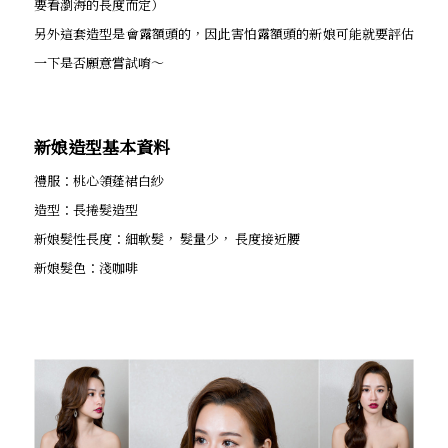
要看瀏海的長度而定）
另外這套造型是會露額頭的，因此害怕露額頭的新娘可能就要評估
一下是否願意嘗試唷～
新娘造型基本資料
禮服：桃心領蓬裙白紗
造型：長捲髮造型
新娘髮性長度：細軟髮， 髮量少， 長度接近腰
新娘髮色：淺咖啡