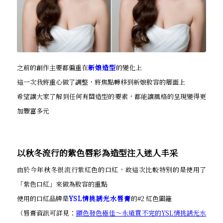
之前的創作主要都偏重在
新娘造型
的變化上
這一次我將重心做了調整，將焦點轉移到新娘妝容的層面上
希望讓大家了解到任何有關造型的要素，都能讓風格的呈現變得更
加豐富多元
以秋冬流行的紫色唇彩為造型注入迷人丰采
由於今年秋冬很流行紫紅色的口紅，故這次比較特別的是使用了
「紫色口紅」來做為妝容的重點
使用的口紅品牌是
YSL情挑誘光水唇膏
的#2 紅色圍籬
（唇膏資訊可詳見：
顯色發色極佳～永遠買不完的YSL情挑誘光水