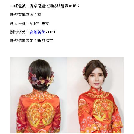
口紅色號：香奈兒超炫耀絲絨唇露＃186
新娘有無試妝：有
新人來源：新秘推薦文
瀏海修剪：
高雄新秘
YUKI
新娘造型設定：新娘指定