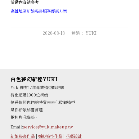
活動內容請參考
高雄地區新娘秘書服務優惠方案
/
2020-08-18
通過：
YUKI
白色夢幻新秘YUKI
Yuki擁有17年專業造型師經驗
梳化超過1000位新娘
擅長依照你們的特質來去化妝做造型
是你新娘秘書首選
歡迎與我聯絡。
Email:
service@yukimakeup.tw
新娘秘書作品
|
婚紗造型作品
|
花藝設計