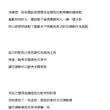
我猜想，莉莉應該是想要走這類型比較華麗的風格吧
喜歡特別的人，應該都不會想要跟別人一模一樣才對
所以就替她搭配了跟範本不同顏色款式的花頭飾作為搭配
這次的配色以紫色跟紅色做為主色
穿插一點秀禾服黃色在其中
讓花頭飾可以跟秀禾服更搭
我自己覺得這個造型比較特別的是
我刻意放了一些金色、銀色的素材在花頭飾裡
讓花頭飾看起來更為華麗一些