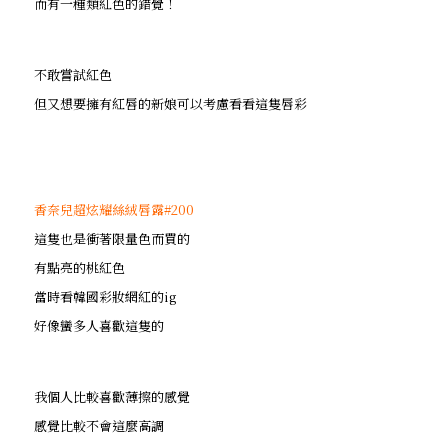
而有一種類紅色的錯覺！
不敢嘗試紅色
但又想要擁有紅唇的新娘可以考慮看看這隻唇彩
香奈兒超炫耀絲絨唇露#200
這隻也是衝著限量色而買的
有點亮的桃紅色
當時看韓國彩妝網紅的ig
好像蠻多人喜歡這隻的
我個人比較喜歡薄擦的感覺
感覺比較不會這麼高調