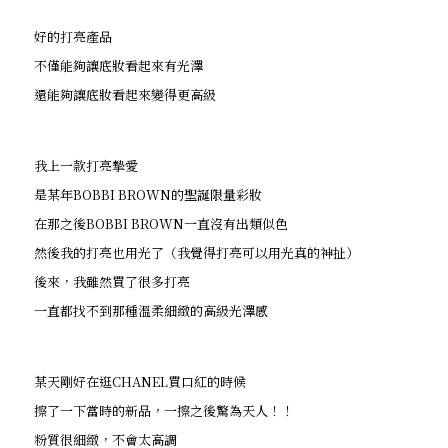
好的打亮產品
不僅能夠讓底妝看起來有光澤
還能夠讓底妝看起來變得更高級
我上一款打亮摯愛
是某年BOBBI BROWN的聖誕限量彩妝
在那之後BOBBI BROWN一直沒有出類似色
然後我的打亮也用光了（我覺得打亮可以用光真的神扯）
後來，我雖然買了很多打亮
一直都找不到那種溫柔細緻的高級光澤感
某天剛好在逛CHANEL買口紅的時候
擦了一下當時的新品，一擦之後驚為天人！！
粉質很細緻，不會太高調