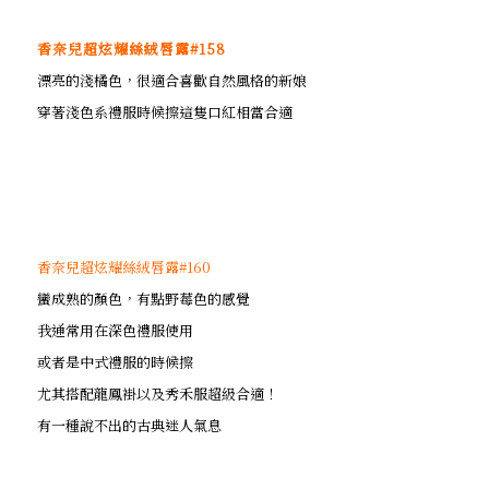
香奈兒超炫耀絲絨唇露#158
漂亮的淺橘色，很適合喜歡自然風格的新娘
穿著淺色系禮服時候擦這隻口紅相當合適
香奈兒超炫耀絲絨唇露#160
蠻成熟的顏色，有點野莓色的感覺
我通常用在深色禮服使用
或者是中式禮服的時候擦
尤其搭配龍鳳褂以及秀禾服超級合適！
有一種說不出的古典迷人氣息