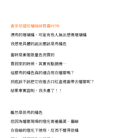
香奈兒超炫耀絲絨唇露#198
漂亮的珊瑚橘，可能有些人無法想像珊瑚橘
我想更具體的說法應該是亮橘色
當時是衝著限量色而買的
買回家的時候，其實有點猶豫…
這麼亮的橘色真的適合用在婚宴嗎？
到底該不該把它收進去口紅盒裡面帶去婚宴呢？
結果事實證明，我多慮了！！
雖然是很亮的橘色
但因為婚宴現場的燈光普遍偏黃、偏暗
在昏暗的燈光下使用，反而不覺得很橘