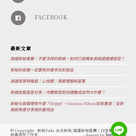
FACEBOOK
最新文章
高雄新秘推薦｜不愛浮誇的新娘，如何打造韓系高級感婚禮造型？
新秘彩妝箱一定要有的香奈兒彩妝品
高雄萊萊特薇庭｜心悅閣｜兩套禮服純宴客
新娘妝髮造型分享｜內雙眼型如何調整成自然大外雙？
新秘化妝箱裡有什麼？SUQQU、Charlotte Tilbury彩妝實測｜從新
娘妝角度分享我的愛用品
© Copyright - 新秘Yuki-台北新秘/高雄新秘推薦│白色夢幻新娘
秘書造型工作室
leestudio
- design by