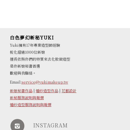
白色夢幻新秘YUKI
Yuki擁有17年專業造型師經驗
梳化超過1000位新娘
擅長依照你們的特質來去化妝做造型
是你新娘秘書首選
歡迎與我聯絡。
Email:
service@yukimakeup.tw
新娘秘書作品
|
婚紗造型作品
|
花藝設計
新秘服務說明與報價
婚紗造型服務說明與報價
INSTAGRAM