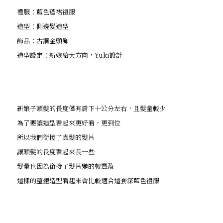
禮服：藍色蓬裙禮服
造型：側邊髮造型
飾品：古銅金頭飾
造型設定：新娘給大方向，Yuki設計
新娘子頭髮的長度僅有肩下十公分左右，且髮量較少
為了要讓造型看起來更好看，更到位
所以我們銜接了真髮的髮片
讓頭髮的長度看起來長一些
髮量也因為銜接了髮片變的較豐盈
這樣的整體造型看起來會比較適合這套深藍色禮服