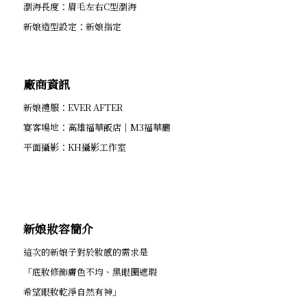
瀏海長度：眉毛左右C型瀏海
新娘造型設定：新娘指定
廠商資訊
新娘禮服：EVER AFTER
宴客場地：高雄福華飯店｜M3福華廳
平面攝影：KH攝影工作室
新娘妝容簡介
這次的新娘子對於妝感的需求是
「底妝修飾膚色不均、黑眼圈遮瑕
希望眼妝乾淨自然有神」