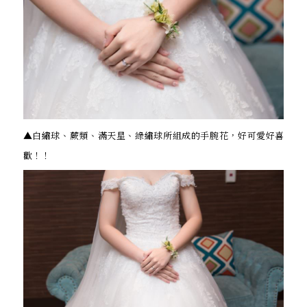
▲白繡球、蕨類、滿天星、綠繡球所組成的手腕花，好可愛好喜
歡！！