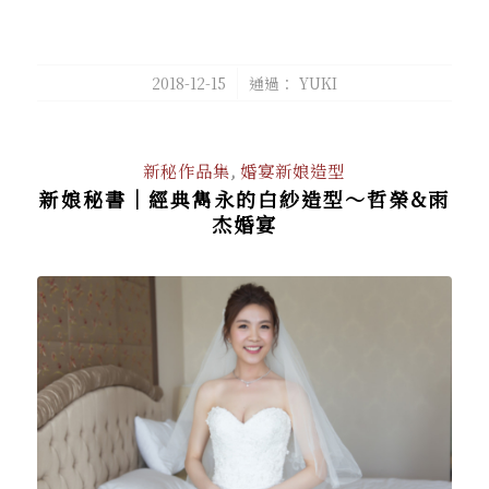
/
2018-12-15
通過：
YUKI
新秘作品集
,
婚宴新娘造型
新娘秘書│經典雋永的白紗造型～哲榮&雨
杰婚宴