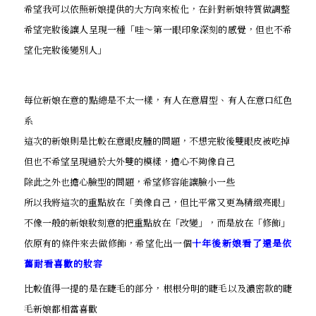
希望我可以依照新娘提供的大方向來梳化，在針對新娘特質做調整
希望完妝後讓人呈現一種「哇～第一眼印象深刻的感覺，但也不希
望化完妝後變別人」
每位新娘在意的點總是不太一樣，有人在意眉型、有人在意口紅色
系
這次的新娘則是比較在意眼皮腫的問題，不想完妝後雙眼皮被吃掉
但也不希望呈現過於大外雙的模樣，擔心不夠像自己
除此之外也擔心臉型的問題，希望修容能讓臉小一些
所以我將這次的重點放在「美像自己，但比平常又更為精緻亮眼」
不像一般的新娘妝刻意的把重點放在「改變」，而是放在「修飾」
依原有的條件來去做修飾，希望化出一個
十年後新娘看了還是依
舊耐看喜歡的妝容
比較值得一提的是在睫毛的部分，根根分明的睫毛以及濃密款的睫
毛新娘都相當喜歡