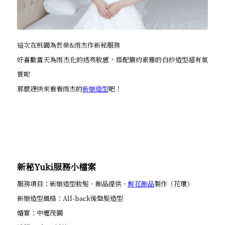
這次在桃園為哲榮&雨杰作新秘服務
好喜歡當天為雨杰化的透亮妝感，搭配簡約素雅的白紗造型超有氣
質呢
那麼趕快來看看雨杰的
新娘造型
吧！
新秘Yuki服務小檔案
服務項目：新娘造型妝髮、飾品提供、
鮮花飾品
製作（花環）
新娘造型風格：All-back後盤髮造型
婚宴：中壢茂園