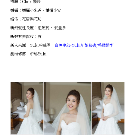
禮服：Cheri婚紗
婚攝：婚攝小朱爸、婚攝小安
婚佈：花居樂花坊
新娘髮性長度：粗硬髮， 髮量多
新娘有無試妝：有
新人來源：Yuki粉絲團
白色夢幻-Yuki新娘秘書/整體造型
瀏海修剪：新秘Yuki