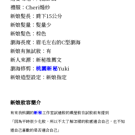
禮服：Cheri婚紗
新娘髮長：肩下15公分
新娘髮量：髮量少
新娘髮色：棕色
瀏海長度：眉毛左右的C型瀏海
新娘有無試妝：有
新人來源：新秘推薦文
瀏海修剪：
桃園新秘
Yuki
新娘造型設定：新娘指定
新娘妝容簡介
有來我桃園的
新秘
工作室試過妝的珮瑩妝在試妝前有提到
「因為平時很少化妝，所以不太了解怎樣的妝感適合自己，也不知
道自己喜歡的是否適合自己」