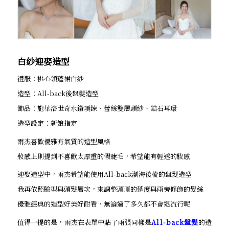
白紗迎娶造型
禮服：桃心領蓬裙白紗
造型：All-back後盤髮造型
飾品：施華洛世奇水鑽項鍊、蕾絲雙層頭紗、鋯石耳環
造型設定：新娘指定
雨杰喜歡優雅有氣質的造型風格
妝感上則提到不喜歡太厚重的假睫毛，希望能有輕透的妝感
迎娶造型中，雨杰希望能使用All-back瀏海後梳的盤髮造型
我再依照臉型與頭髮層次，來調整頭頂的蓬度與兩旁修飾的髮絲
優雅經典的造型好美好耐看，無論過了多久都不會退流行呢
值得一提的是，雨杰在表單中貼了兩張同樣是
All-back盤髮
的造