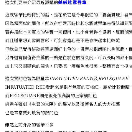
這次則要來介紹最近添購的
絲絨迷霧唇筆
這款唇筆比較特別的點，是在於它是今年很紅的「霧面質地」唇
因為霧面感的關係，所以在描唇形時比起水潤感唇筆來得低調氣
若再搭配不同質地的唇膏一同使用，也不會覺得不協調，反而能
而且通常想到霧面唇彩，可能會擔心是不是會擦起來比較乾
但我自己覺得這款唇筆還滿好上色的，畫起來很滑順也夠滋潤，
另外還有個值得推薦的一點是在於它的持久度，可以長時間都不
加上它又很顯色的關係，只要擦一層顏色就很美～整體而言也挺
這次買的色號為限量款
INFATUATED RED
以及
RED SQUARE
INFATUATED RED看起來是很有氣質的石榴紅，屬於比較偏
而RED SQUARE則是很亮很高調的正宗橘紅色
透過在韓劇《主君的太陽》的曝光以及微博名人的大力推薦
也是常常賣到缺貨的熱門色
雖然之前介紹的唇筆不多