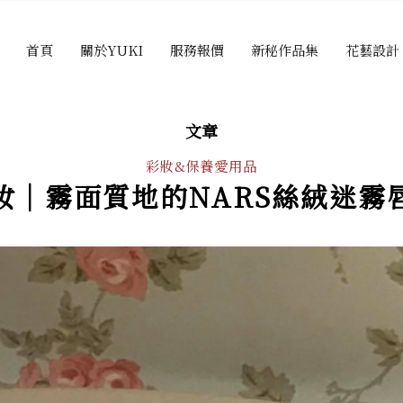
首頁
關於YUKI
服務報價
新秘作品集
花藝設計
文章
彩妝&保養愛用品
妝│霧面質地的NARS絲絨迷霧