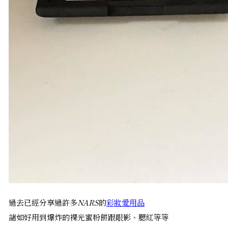
過去已經分享過許多
NARS
的
彩妝愛用品
諸如好用到爆炸的裸光蜜粉餅跟眼影、腮紅等等