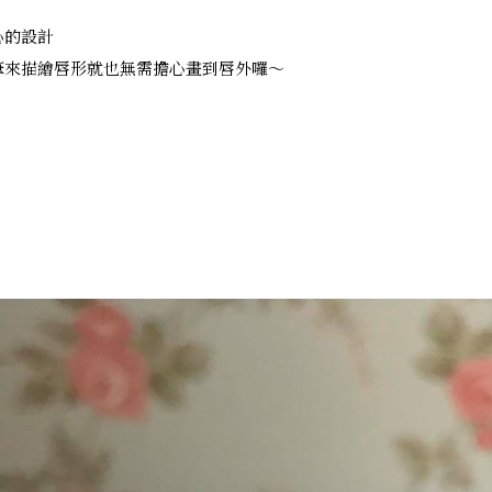
心的設計
筆來描繪唇形就也無需擔心畫到唇外囉～