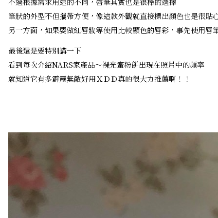
不過根據需求用途的不同，唇筆其實也是很棒的選擇
筆狀的外型不但攜帶方便，像這款外觀就直接標出顏色也是很貼
另一方面，如果要做紅唇妝等使用比較顯色的唇彩，事先使用唇
最後還是要特別講一下
看到每次介紹NARS家產品～裸光蜜粉餅出現在照片中的頻率
就知道它有多霹靂無敵好用ＸＤＤ真的很大力推薦啊！！