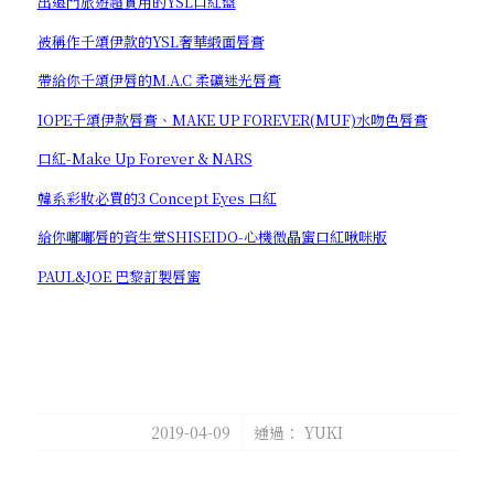
出遠門旅遊超實用的YSL口紅盤
被稱作千頌伊款的YSL奢華緞面唇膏
帶給你千頌伊唇的M.A.C 柔礦迷光唇膏
IOPE千頌伊款唇膏、MAKE UP FOREVER(MUF)水吻色唇膏
口紅-Make Up Forever & NARS
韓系彩妝必買的3 Concept Eyes 口紅
給你嘟嘟唇的資生堂SHISEIDO-心機微晶蜜口紅啾咪版
PAUL&JOE 巴黎訂製唇蜜
/
2019-04-09
通過：
YUKI