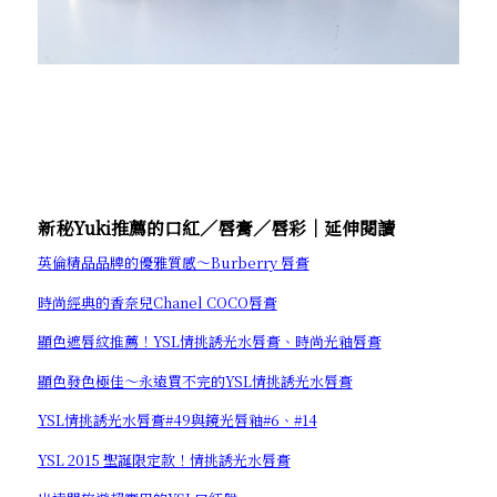
新秘Yuki推薦的口紅／唇膏／唇彩│延伸閱讀
英倫精品品牌的優雅質感～Burberry 唇膏
時尚經典的香奈兒Chanel COCO唇膏
顯色遮唇紋推薦！YSL情挑誘光水唇膏、時尚光釉唇膏
顯色發色極佳～永遠買不完的YSL情挑誘光水唇膏
YSL情挑誘光水唇膏#49與鏡光唇釉#6、#14
YSL 2015 聖誕限定款！情挑誘光水唇膏