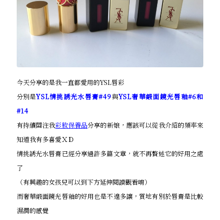
今天分享的是我一直都愛用的YSL唇彩
分別是
YSL情挑誘光水唇膏#49
與
YSL奢華緞面鏡光唇釉#6和
#14
有持續關注我
彩妝保養品
分享的新娘，應該可以從我介紹的頻率來
知道我有多喜愛ＸＤ
情挑誘光水唇膏已經分享過許多篇文章，就不再贅述它的好用之處
了
（有興趣的女孩兒可以到下方延伸閱讀觀看唷）
而奢華緞面鏡光唇釉的好用也是不遑多讓，質地有別於唇膏是比較
濕潤的感覺