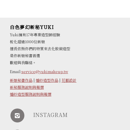
白色夢幻新秘YUKI
Yuki擁有17年專業造型師經驗
梳化超過1000位新娘
擅長依照你們的特質來去化妝做造型
是你新娘秘書首選
歡迎與我聯絡。
Email:
service@yukimakeup.tw
新娘秘書作品
|
婚紗造型作品
|
花藝設計
新秘服務說明與報價
婚紗造型服務說明與報價
INSTAGRAM