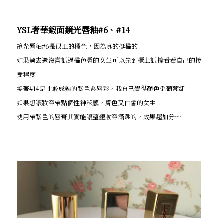
YSL奢華緞面鏡光唇釉#6、#14
鏡光唇釉#6是很正的橘色，因為真的挺橘的
如果過去還沒嘗試過橘色唇的女生可以先到櫃上試擦看看自己的接
受程度
接著#14是比較成熟的紫色系唇彩，我自己覺得顏色偏葡萄紅
如果想讓妝容帶點個性神秘感，膚色又白皙的女生
使用帶紫色的唇膏其實能讓整體妝容滿跳的，效果超加分～