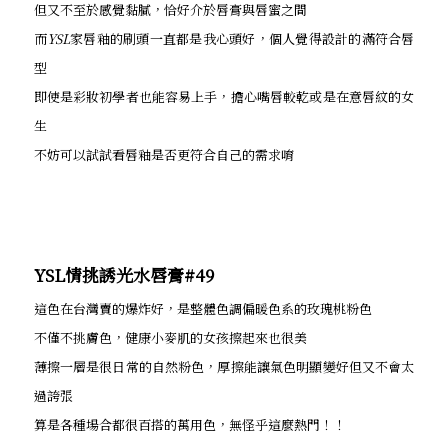
但又不至於感覺黏膩，恰好介於唇膏與唇蜜之間
而
YSL
家唇釉的刷頭一直都是我心頭好，個人覺得設計的滿符合唇
型
即使是彩妝初學者也能容易上手，擔心嘴唇較乾或是在意唇紋的女
生
不妨可以試試看唇釉是否更符合自己的需求唷
YSL情挑誘光水唇膏#49
這色在台灣賣的爆炸好，是整體色調偏暖色系的玫瑰桃粉色
不僅不挑膚色，健康小麥肌的女孩擦起來也很美
薄擦一層是很日常的自然粉色，厚擦能讓氣色明顯變好但又不會太
過誇張
算是各種場合都很百搭的萬用色，無怪乎這麼熱門！！