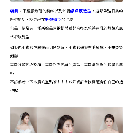
編髮
、不經意散落的髮絲以及充滿
線條感造型
，這類帶點日系的
新娘髮型可說是現在
新娘造型
的主流
但是，還是有一派新娘是喜歡整體看起來較為乾淨素雅的類韓系風
格新娘髮型
如果你不喜歡在臉頰兩側留髮絲、不喜歡頭髮有毛燥感、不想要染
頭髮
喜歡將頭髮收乾淨、喜歡耐看經典的造型、喜歡氣質款的類韓系風
格
不訪參考一下本篇的重點唷！！！或許或許會找到適合你自己的造
型喔