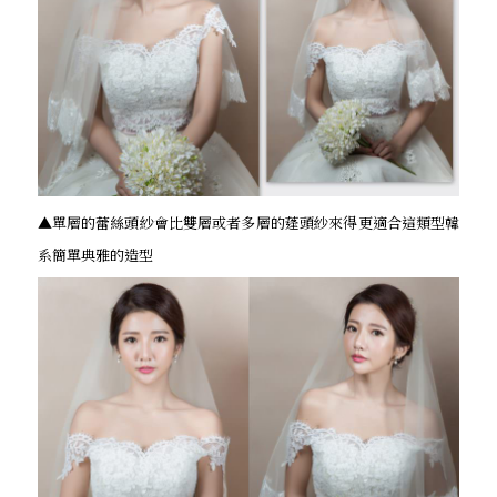
▲單層的蕾絲頭紗會比雙層或者多層的蓬頭紗來得更適合這類型韓
系簡單典雅的造型