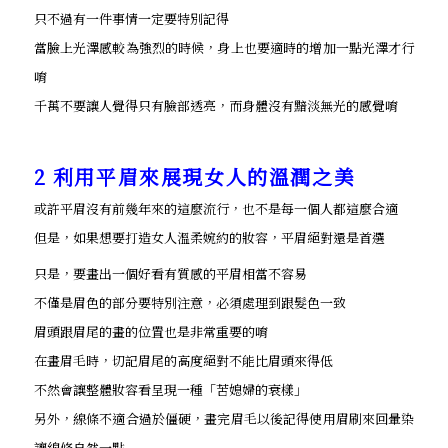
只不過有一件事情一定要特別記得
當臉上光澤感較為強烈的時候，身上也要適時的增加一點光澤才行
唷
千萬不要讓人覺得只有臉部透亮，而身體沒有黯淡無光的感覺唷
2 利用平眉來展現女人的溫潤之美
或許平眉沒有前幾年來的這麼流行，也不是每一個人都這麼合適
但是，如果想要打造女人溫柔婉約的妝容，平眉絕對還是首選
只是，要畫出一個好看有質感的平眉相當不容易
不僅是眉色的部分要特別注意，必須處理到跟髮色一致
眉頭跟眉尾的畫的位置也是非常重要的唷
在畫眉毛時，切記眉尾的高度絕對不能比眉頭來得低
不然會讓整體妝容看呈現一種「苦媳婦的衰樣」
另外，線條不適合過於僵硬，畫完眉毛以後記得使用眉刷來回暈染
讓線條自然一點