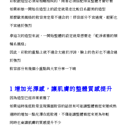
彩妝跟造型必須是相輔相成的，兩者必須搭配得宜整體才會好看
如果新娘一開始在造型上的設定就是走比較日系甜美的造型
那麼歐美風格的妝容肯定是不適合的！修容部分不宜過度、眼影也
不宜過於強烈
拿這次的造型來說，一開始整體的設定就是想要走「乾淨素雅的類
韓系風格」
因此，彩妝的重點上就不適合太過於浮誇，臉上的色彩也不適合過
於強烈
妝容部分有幾個小重點與大家分享一下唷
1 增加光澤感，讓肌膚的整體質感提升
因為造型已經非常素雅了
如果這時後底妝是呈現霧面妝容的話很有可能讓整體看起來變成熟
適時的增加一點光澤在底妝裡，不僅能讓整體看起來更為年輕
同時也會讓肌膚的質感提升不少