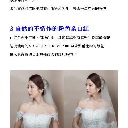
否則會讓溫柔的平眉看起來過於陽剛，失去平眉原有的特色
3 自然的不造作的粉色系口紅
口紅色系千百種，但粉色系口紅卻是與乾淨素雅的妝容最搭配
這此使用的MAKE UP FOREVER #N34帶點芭比粉的顏色
個人覺得最適合走這種甜美的經典造型了