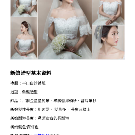
新娘造型基本資料
禮服：平口白紗禮服
造型：盤髮造型
飾品：古銅金星星髮帶、單層蕾絲頭紗、蕾絲罩衫
新娘髮性長度：粗硬髮， 髮量多， 長度及腰上
新娘瀏海長度：鼻頭左右的長瀏海
新娘髮色:深棕色