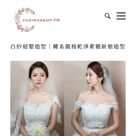
白紗迎娶造型｜韓系風格乾淨素雅新娘造型