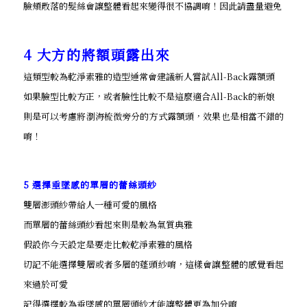
臉頰散落的髮絲會讓整體看起來變得很不協調唷！因此請盡量避免
4 大方的將額頭露出來
這類型較為乾淨素雅的造型通常會建議新人嘗試All-Back露額頭
如果臉型比較方正，或者臉性比較不是這麼適合All-Back的新娘
則是可以考慮將瀏海梳微旁分的方式露額頭，效果也是相當不錯的
唷！
5 選擇垂墜感的單層的蕾絲頭紗
雙層澎頭紗帶給人一種可愛的風格
而單層的蕾絲頭紗看起來則是較為氣質典雅
假設你今天設定是要走比較乾淨素雅的風格
切記不能選擇雙層或者多層的蓬頭紗唷，這樣會讓整體的感覺看起
來過於可愛
記得選擇較為垂墜感的單層頭紗才能讓整體更為加分唷