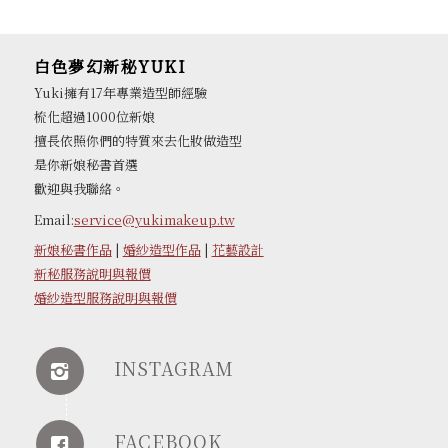
白色夢幻新秘YUKI
Yuki擁有17年專業造型師經驗
梳化超過1000位新娘
擅長依照你們的特質來去化妝做造型
是你新娘秘書首選
歡迎與我聯絡。
Email:
service@yukimakeup.tw
新娘秘書作品
|
婚紗造型作品
|
花藝設計
新秘服務說明與報價
婚紗造型服務說明與報價
INSTAGRAM
FACEBOOK