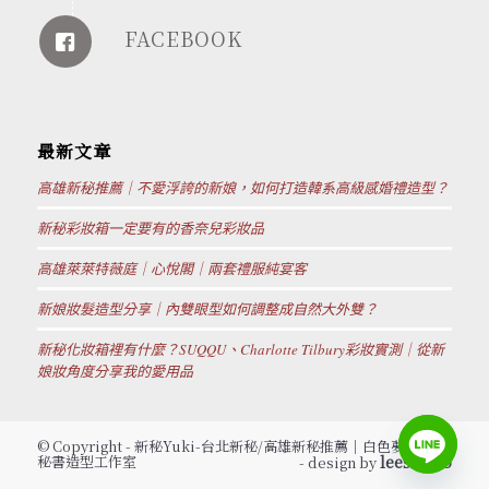
FACEBOOK
最新文章
高雄新秘推薦｜不愛浮誇的新娘，如何打造韓系高級感婚禮造型？
新秘彩妝箱一定要有的香奈兒彩妝品
高雄萊萊特薇庭｜心悅閣｜兩套禮服純宴客
新娘妝髮造型分享｜內雙眼型如何調整成自然大外雙？
新秘化妝箱裡有什麼？SUQQU、Charlotte Tilbury彩妝實測｜從新
娘妝角度分享我的愛用品
© Copyright - 新秘Yuki-台北新秘/高雄新秘推薦│白色夢幻新娘
秘書造型工作室
leestudio
- design by