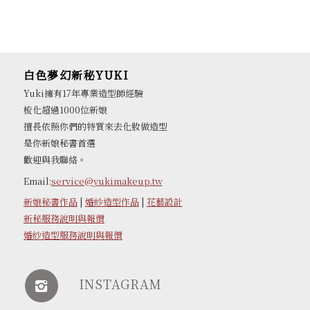
白色夢幻新秘YUKI
Yuki擁有17年專業造型師經驗
梳化超過1000位新娘
擅長依照你們的特質來去化妝做造型
是你新娘秘書首選
歡迎與我聯絡。
Email:
service@yukimakeup.tw
新娘秘書作品
|
婚紗造型作品
|
花藝設計
新秘服務說明與報價
婚紗造型服務說明與報價
INSTAGRAM