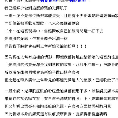
其實，最近無論是在
婚宴造型
抑或是
婚紗造型
上
我已經鮮少做到這麼誇張的光澤肌了
一來～並不是每位新娘都能接受，且也有不少新娘是較偏愛霧面
而即使新娘喜歡光澤妝，也未必每個都適合
二來～在婚宴現場中，當婚攝或自己拍照時閃燈一打下去
光澤肌的光感，乍看會像是出油一樣
導致我不時就會被叫去替新娘吸油補粉啊！！！
因為實在太常有這樣的情形，即使我都特地在給新娘的婚宴前注
「光澤肌的透亮光澤是我刻意做的效果，並非出油唷～」被誤會
所以現在雖然同樣會為新娘子做出透亮底妝
但比起在韓系廣告上常看見的那種光澤逼人的妝感，已經收斂了
一般來說，光澤肌底妝的粉底量通常都使用不多，以強調皮膚本
畢竟它的初始點在於「有自然光澤感的裸妝」上，要讓臉蛋看起
但又能透出漂亮有如陶瓷般的光澤，在底妝方面就需斟酌用量
因此新娘本身的膚質還有妝前按摩保養，就顯得相當重要唷