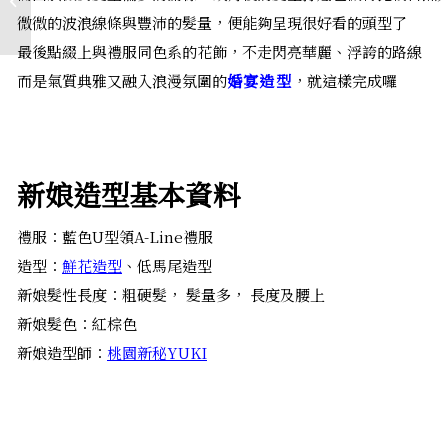
鏡&美�...
微微的波浪線條與豐沛的髮量，便能夠呈現很好看的頭型了
最後點綴上與禮服同色系的花飾，不走閃亮華麗、浮誇的路線
而是氣質典雅又融入浪漫氛圍的
婚宴造型
，就這樣完成囉
新娘造型基本資料
禮服：藍色U型領A-Line禮服
造型：
鮮花造型
、低馬尾造型
新娘髮性長度：粗硬髮， 髮量多， 長度及腰上
新娘髮色：紅棕色
新娘造型師：
桃園新秘YUKI