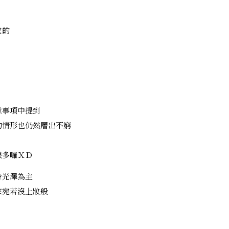
妝的
意事項中提到
的情形也仍然層出不窮
很多囉ＸＤ
身光澤為主
來宛若沒上妝般