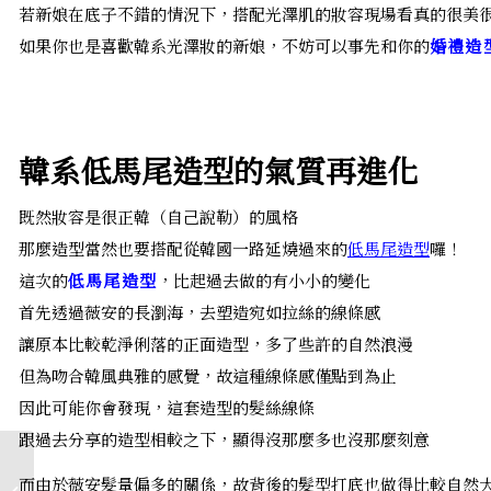
若新娘在底子不錯的情況下，搭配光澤肌的妝容現場看真的很美
如果你也是喜歡韓系光澤妝的新娘，不妨可以事先和你的
婚禮造
韓系低馬尾造型的氣質再進化
既然妝容是很正韓（自己說勒）的風格
那麼造型當然也要搭配從韓國一路延燒過來的
低馬尾造型
囉！
這次的
低馬尾造型
，比起過去做的有小小的變化
首先透過薇安的長瀏海，去塑造宛如拉絲的線條感
讓原本比較乾淨俐落的正面造型，多了些許的自然浪漫
但為吻合韓風典雅的感覺，故這種線條感僅點到為止
因此可能你會發現，這套造型的髮絲線條
跟過去分享的造型相較之下，顯得沒那麼多也沒那麼刻意
桃園自助婚紗│日常的
而由於薇安髮量偏多的關係，故背後的髮型打底也做得比較自然
幸福點滴～攝影英聖-文