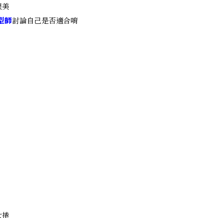
很美
型師
討論自己是否適合唷
大捲