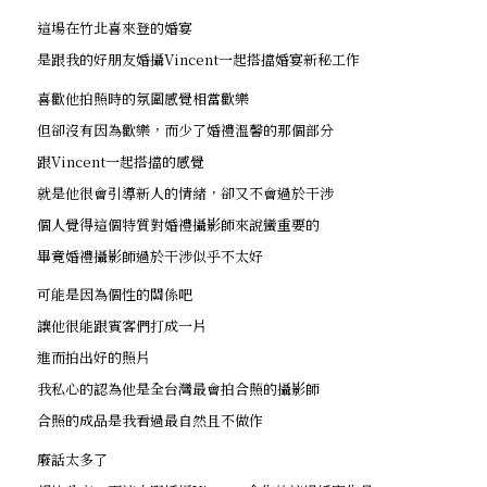
這場在竹北喜來登的婚宴
是跟我的好朋友婚攝Vincent一起搭擋婚宴新秘工作
喜歡他拍照時的氛圍感覺相當歡樂
但卻沒有因為歡樂，而少了婚禮溫馨的那個部分
跟Vincent一起搭擋的感覺
就是他很會引導新人的情緒，卻又不會過於干涉
個人覺得這個特質對婚禮攝影師來說蠻重要的
畢竟婚禮攝影師過於干涉似乎不太好
可能是因為個性的關係吧
讓他很能跟賓客們打成一片
進而拍出好的照片
我私心的認為他是全台灣最會拍合照的攝影師
合照的成品是我看過最自然且不做作
廢話太多了