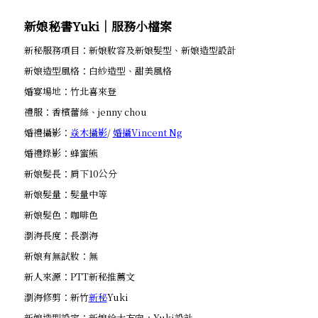
新娘秘書Yuki│服務小檔案
新秘服務項目：新娘妝容及新娘髮型、新娘造型設計
新娘造型風格：白紗造型、甜美風格
婚宴場地：竹北喜來登
禮服：香檳蕾絲、jenny chou
婚禮攝影：
焱木攝影
/
婚攝Vincent Ng
婚禮錄影：蜂蜜熊
新娘髮長：肩下10公分
新娘髮量：髮量中等
新娘髮色：咖啡色
瀏海長度：長瀏海
新娘有無試妝：無
新人來源：PTT新秘推薦文
瀏海修剪：新竹
新秘
Yuki
新娘造型設定：新娘給大方向，Yuki設計