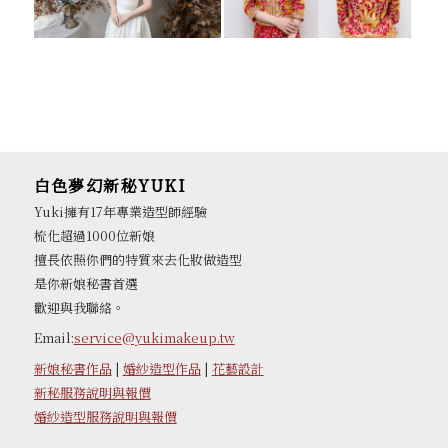
白色夢幻新秘YUKI
Yuki擁有17年專業造型師經驗
梳化超過1000位新娘
擅長依照你們的特質來去化妝做造型
是你新娘秘書首選
歡迎與我聯絡。
Email:
service@yukimakeup.tw
新娘秘書作品
|
婚紗造型作品
|
花藝設計
新秘服務說明與報價
婚紗造型服務說明與報價