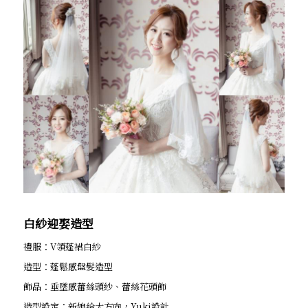
白紗迎娶造型
禮服：V領蓬裙白紗
造型：蓬鬆感盤髮造型
飾品：垂墜感蕾絲頭紗、蕾絲花頭飾
造型設定：新娘給大方向，Yuki設計