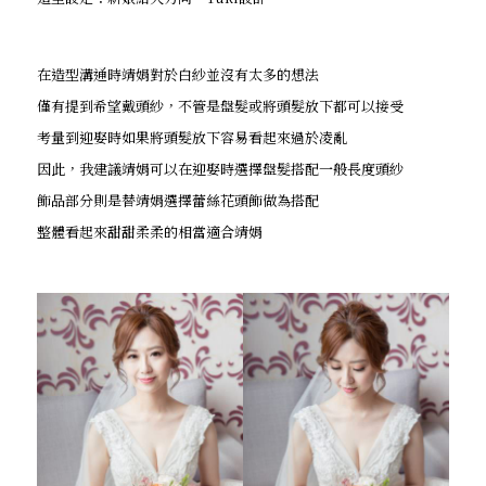
在造型溝通時靖娟對於白紗並沒有太多的想法
僅有提到希望戴頭紗，不管是盤髮或將頭髮放下都可以接受
考量到迎娶時如果將頭髮放下容易看起來過於凌亂
因此，我建議靖娟可以在迎娶時選擇盤髮搭配一般長度頭紗
飾品部分則是替靖娟選擇蕾絲花頭飾做為搭配
整體看起來甜甜柔柔的相當適合靖娟