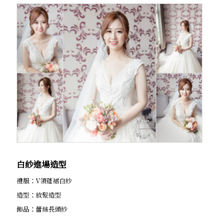
白紗進場造型
禮服：V領蓬裙白紗
造型：放髮造型
飾品：蕾絲長頭紗