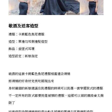
敬酒及送客造型
禮服：卡肩藍色魚尾禮服
造型：單邊勾耳側邊髮造型
飾品：垂墜式耳環
造型設定：新娘指定
敬酒的這套卡肩藍色魚尾禮服相當適合靖娟
將靖娟的好身材完美地展現出來
身材纖細的新娘建議在挑禮服的時候可以挑選一套窄擺款式的禮服
不一定所有的款式都要挑蓬裙類的禮服，這樣可以做的風格會太侷
限了
這套造型我替靖娟做的是比較名媛風的單邊勾耳側邊髮造型