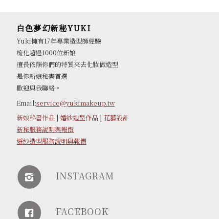
白色夢幻新秘YUKI
Yuki擁有17年專業造型師經驗
梳化超過1000位新娘
擅長依照你們的特質來去化妝做造型
是你新娘秘書首選
歡迎與我聯絡。
Email:
service@yukimakeup.tw
新娘秘書作品
|
婚紗造型作品
|
花藝設計
新秘服務說明與報價
婚紗造型服務說明與報價
INSTAGRAM
FACEBOOK