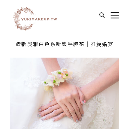
清新淡雅白色系新娘手腕花│雅菱婚宴