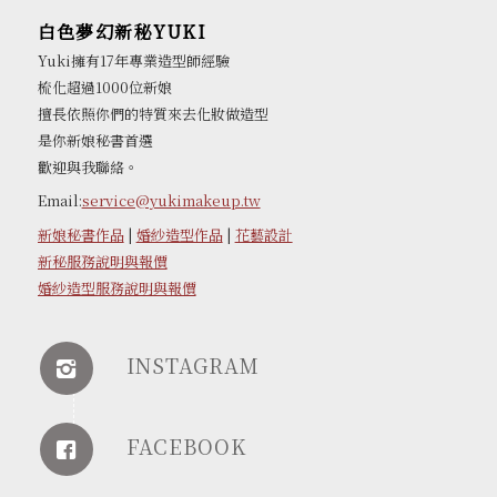
白色夢幻新秘YUKI
Yuki擁有17年專業造型師經驗
梳化超過1000位新娘
擅長依照你們的特質來去化妝做造型
是你新娘秘書首選
歡迎與我聯絡。
Email:
service@yukimakeup.tw
新娘秘書作品
|
婚紗造型作品
|
花藝設計
新秘服務說明與報價
婚紗造型服務說明與報價
INSTAGRAM
FACEBOOK