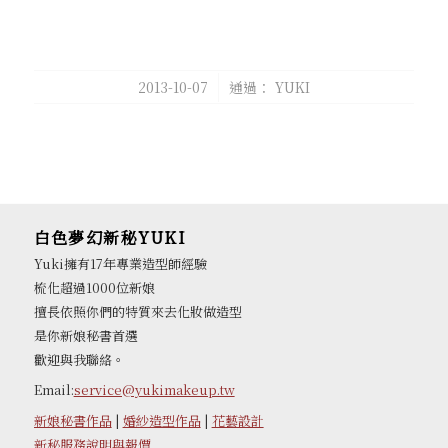
/
2013-10-07
通過：
YUKI
白色夢幻新秘YUKI
Yuki擁有17年專業造型師經驗
梳化超過1000位新娘
擅長依照你們的特質來去化妝做造型
是你新娘秘書首選
歡迎與我聯絡。
Email:
service@yukimakeup.tw
新娘秘書作品
|
婚紗造型作品
|
花藝設計
新秘服務說明與報價