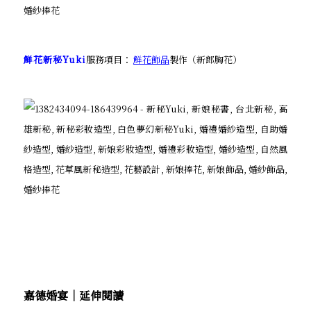
鮮花新秘Yuki
服務項目：
鮮花飾品
製作（新郎胸花）
嘉德婚宴│延伸閱讀