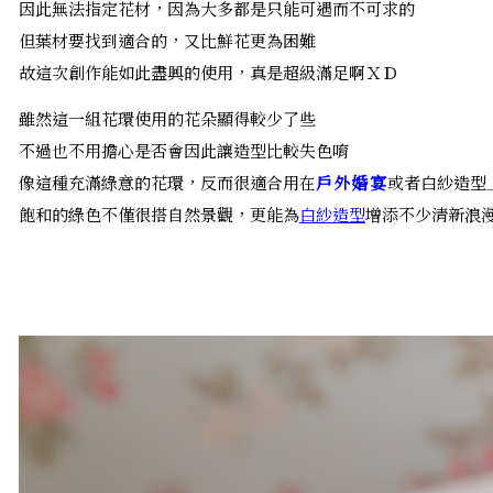
因此無法指定花材，因為大多都是只能可遇而不可求的
但葉材要找到適合的，又比鮮花更為困難
故這次創作能如此盡興的使用，真是超級滿足啊ＸＤ
雖然這一組花環使用的花朵顯得較少了些
不過也不用擔心是否會因此讓造型比較失色唷
像這種充滿綠意的花環，反而很適合用在
戶外婚宴
或者白紗造型
飽和的綠色不僅很搭自然景觀，更能為
白紗造型
增添不少清新浪