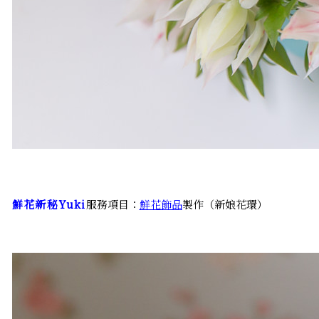
鮮花新秘Yuki
服務項目：
鮮花飾品
製作（新娘花環）