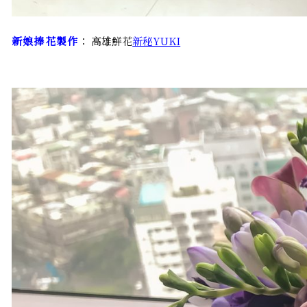
新娘捧花製作
： 高雄鮮花
新秘YUKI