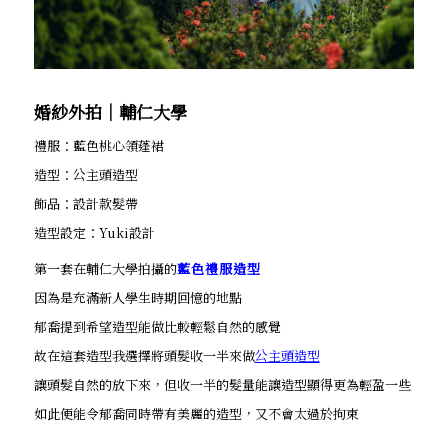
婚紗外拍│輔仁大學
禮服：藍色桃心領蓬裙
造型：公主頭造型
飾品：設計款髮帶
造型設定：Yuki設計
第一套在輔仁大學拍攝的
藍色禮服造型
因為是充滿新人學生時期回憶的地點
郁喬提到希望造型能做比較輕鬆自然的感覺
故在這套造型我選擇將頭髮收一半來做
公主頭造型
讓頭髮自然的放下來，但收一半的髮量能讓造型顯得更為輕盈一些
如此便能令郁喬同時帶有美麗的造型，又不會太過於拘束