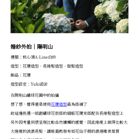
婚紗外拍│陽明山
禮服：桃心領A-Line白紗
造型：花環造型、長捲髮造型、盤髮造型
飾品：花環
造型設定：Yuki設計
在陽明山繡球花園中的拍攝
想了想，覺得還是使用
花環造型
最為搭襯了
故這邊挑選一組跟繡球花很搭的細版花環來搭配在長捲髮造型上
另外因考量到想呈現比較自然慵懶的感覺，因此捲度上做得比較大
大捲度的波浪長髮，讓郁喬散發有如花仙子般的浪漫唯美氣質