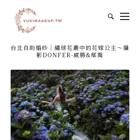
台北自助婚紗│繡球花叢中的花嫁公主～攝
影DONFER-威勝&郁喬