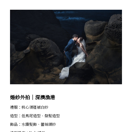
婚紗外拍│深澳漁港
禮服：桃心領蓬裙白紗
造型：低馬尾造型、盤髮造型
飾品：水鑽髮飾、蕾絲頭紗