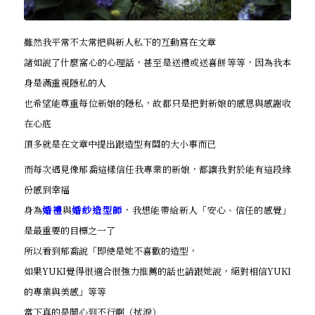
雖然我平常不太常把與新人私下的互動寫在文章
諸如說了什麼窩心的心理話，甚至是送禮或送喜餅等等，因為我本
身是滿重視隱私的人
也希望能尊重每位新娘的隱私，故都只是把對新娘的感恩與感謝收
在心底
頂多就是在文章中提出跟造型有關的大小事而已
而每次遇見像郁喬這樣信任我專業的新娘，都讓我對於能有這段緣
份感到幸福
身為
婚禮
與
婚紗造型師
，我想能帶給新人「安心、信任的感覺」
是最重要的目標之一了
所以看到郁喬說「即使是她不喜歡的造型，
如果YUKI覺得很適合很強力推薦的話也請跟她說，絕對相信YUKI
的專業與美感」等等
當下真的是開心到不行啊（拭淚）