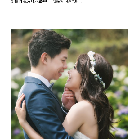
即使身在繡球花叢中，也絲毫不遜色呀！