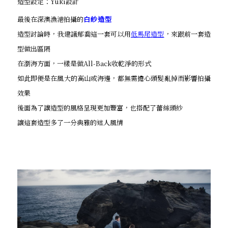
造型設定：Yuki設計
最後在深澳漁港拍攝的
白紗造型
造型討論時，我建議郁喬這一套可以用
低馬尾造型
，來跟前一套造
型做出區隔
在瀏海方面，一樣是做All-Back收乾淨的形式
如此即便是在風大的高山或海邊，都無需擔心頭髮亂掉而影響拍攝
效果
後面為了讓造型的風格呈現更加豐富，也搭配了蕾絲頭紗
讓這套造型多了一分典雅的迷人風情