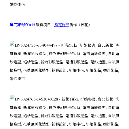
鮮花新秘Yuki
服務項目：
鮮花飾品
製作（捧花）