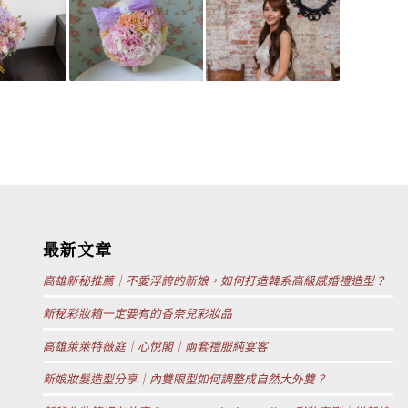
最新文章
高雄新秘推薦｜不愛浮誇的新娘，如何打造韓系高級感婚禮造型？
新秘彩妝箱一定要有的香奈兒彩妝品
高雄萊萊特薇庭｜心悅閣｜兩套禮服純宴客
新娘妝髮造型分享｜內雙眼型如何調整成自然大外雙？