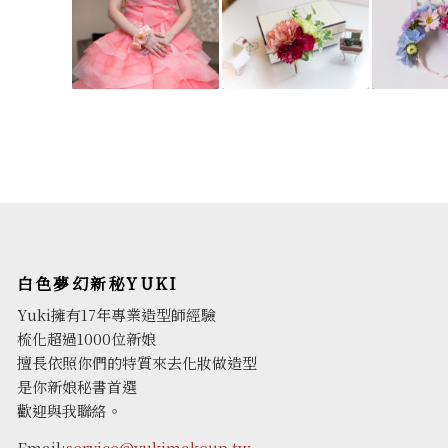
白色夢幻新秘YUKI
Yuki擁有17年專業造型師經驗
梳化超過1000位新娘
擅長依照你們的特質來去化妝做造型
是你新娘秘書首選
歡迎與我聯絡。
Email:
service@yukimakeup.tw