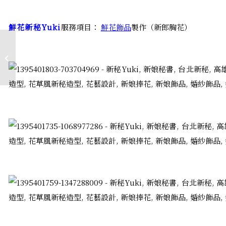
鮮花新秘Yuki
服務項目：
鮮花飾品
製作（新郎胸花）
紫金色貴氣風格新郎胸
花│芳蕾婚宴