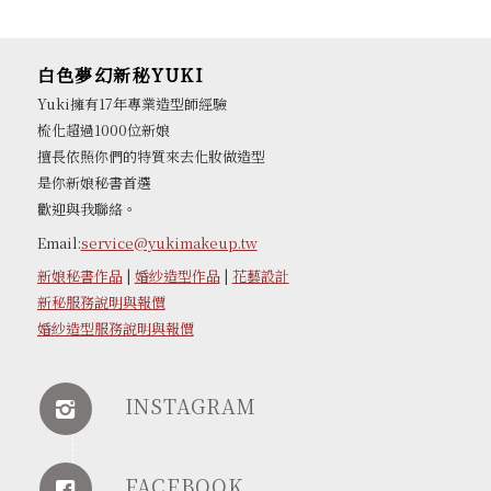
白色夢幻新秘YUKI
Yuki擁有17年專業造型師經驗
梳化超過1000位新娘
擅長依照你們的特質來去化妝做造型
是你新娘秘書首選
歡迎與我聯絡。
Email:
service@yukimakeup.tw
新娘秘書作品
|
婚紗造型作品
|
花藝設計
新秘服務說明與報價
婚紗造型服務說明與報價
INSTAGRAM
FACEBOOK