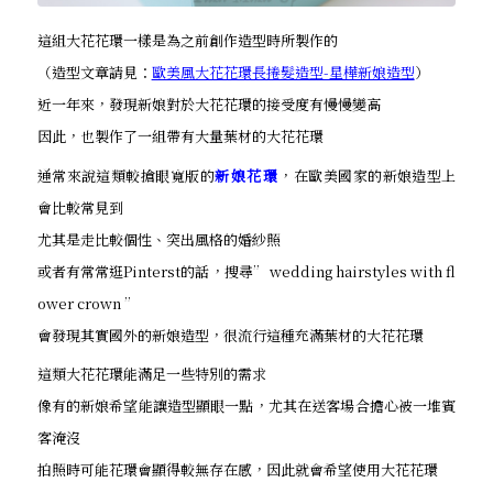
這組大花花環一樣是為之前創作造型時所製作的
（造型文章請見：
歐美風大花花環長捲髮造型-星樺新娘造型
）
近一年來，發現新娘對於大花花環的接受度有慢慢變高
因此，也製作了一組帶有大量葉材的大花花環
通常來說這類較搶眼寬版的
新娘花環
，在歐美國家的新娘造型上
會比較常見到
尤其是走比較個性、突出風格的婚紗照
或者有常常逛Pinterst的話，搜尋” wedding hairstyles with fl
ower crown ”
會發現其實國外的新娘造型，很流行這種充滿葉材的大花花環
這類大花花環能滿足一些特別的需求
像有的新娘希望能讓造型顯眼一點，尤其在送客場合擔心被一堆賓
客淹沒
拍照時可能花環會顯得較無存在感，因此就會希望使用大花花環