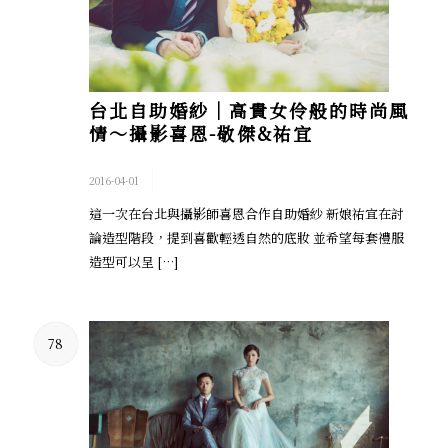
台北自助婚紗│高貴女伶般的時尚風
情～攝影喜恩-敬傑&祐宜
/
2016-04-01
這一次在台北與攝影師喜恩合作自助婚紗 新娘祐宜在討
論造型階段，提到喜歡輕透自然的底妝 並希望每套禮服
造型可以呈 […]
78