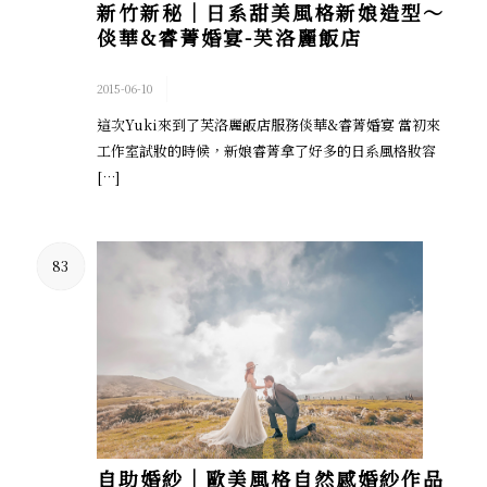
新竹新秘│日系甜美風格新娘造型～
倓華&睿菁婚宴-芙洛麗飯店
/
2015-06-10
這次Yuki來到了芙洛麗飯店服務倓華&睿菁婚宴 當初來
工作室試妝的時候，新娘睿菁拿了好多的日系風格妝容
[…]
83
自助婚紗│歐美風格自然感婚紗作品