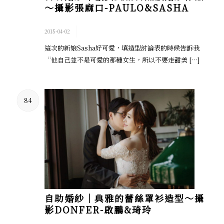
～攝影張麻口-PAULO&SASHA
/
2015-04-02
這次的新娘Sasha好可愛，填造型討論表的時候告訴我
“他自己並不是可愛的那種女生，所以不要走甜美 […]
84
自助婚紗│典雅的蕾絲罩衫造型～攝
影DONFER-啟鵬&琦玲