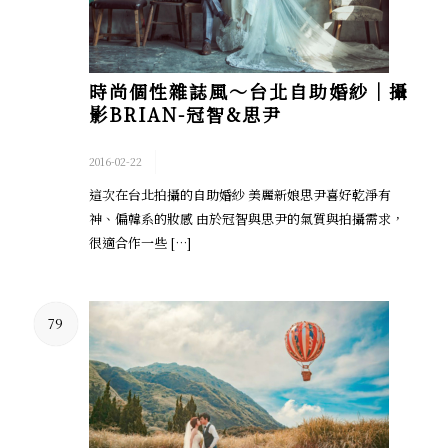
時尚個性雜誌風～台北自助婚紗│攝
影BRIAN-冠智&思尹
/
2016-02-22
這次在台北拍攝的自助婚紗 美麗新娘思尹喜好乾淨有
神、偏韓系的妝感 由於冠智與思尹的氣質與拍攝需求，
很適合作一些 […]
79