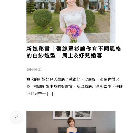
新娘秘書│蕾絲罩衫讓你有不同風格
的白紗造型｜周上&妤兒婚宴
/
2016-04-21
這次的新娘妤兒天生底子就很好，皮膚好，眼睛也很大
為了強調新娘本身的好膚質，所以粉底用量相當少，連睫
毛也只帶一 […]
74