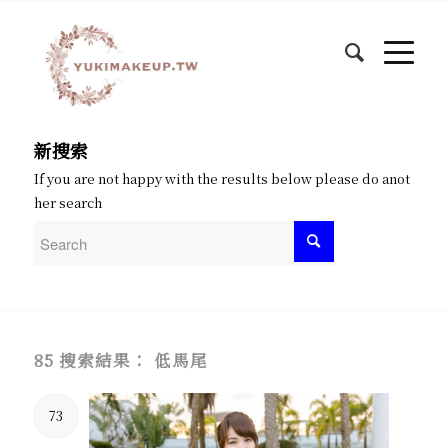
新搜索
If you are not happy with the results below please do anot
her search
85 搜索結果： 低馬尾
73