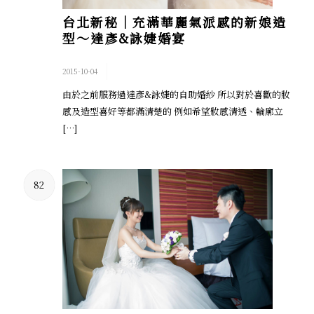
台北新秘│充滿華麗氣派感的新娘造
型～達彥&詠婕婚宴
/
2015-10-04
由於之前服務過達彥&詠婕的自助婚紗 所以對於喜歡的妝
感及造型喜好等都滿清楚的 例如希望妝感清透、輪廓立
[…]
82