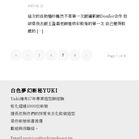
/
2015-01-21
這次的自助婚紗雖然不是第一次跟攝影師Donfer合作 但
卻是我去跟王盈喬老師進修彩妝後的第一次 自己覺得妝
感的 […]
«
‹
5
6
7
8
›
Page 7 of 8
白色夢幻新秘YUKI
Yuki擁有17年專業造型師經驗
梳化超過1000位新娘
擅長依照你們的特質來去化妝做造型
是你新娘秘書首選
歡迎與我聯絡。
Email:
service@yukimakeup.tw