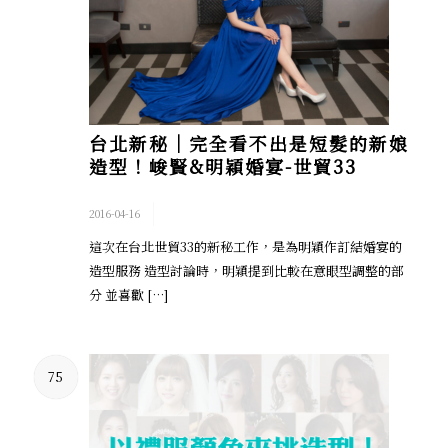
台北新秘│完全看不出是短髮的新娘
造型！峻賢&明穎婚宴-世貿33
/
2016-04-16
這次在台北世貿33的新秘工作，是為明穎作訂結婚宴的
造型服務 造型討論時，明穎提到比較在意眼型調整的部
分 並喜歡 […]
75