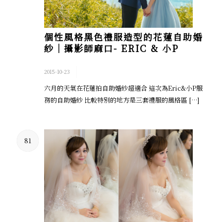
個性風格黑色禮服造型的花蓮自助婚
紗│攝影師麻口- ERIC & 小P
/
2015-10-23
六月的天氣在花蓮拍自助婚紗超適合 這次為Eric&小P服
務的自助婚紗 比較特別的地方是三套禮服的風格區 […]
81