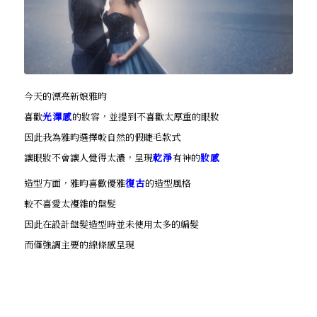
今天的漂亮新娘雅昀
喜歡
光澤感
的妝容，並提到不喜歡太厚重的眼妝
因此我為雅昀選擇較自然的假睫毛款式
讓眼妝不會讓人覺得太濃，呈現
乾淨
有神的
妝感
造型方面，雅昀喜歡優雅
復古
的造型風格
較不喜愛太複雜的盤髮
因此在設計盤髮造型時並未使用太多的編髮
而僅強調主要的線條感呈現