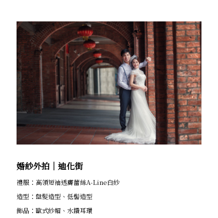
婚紗外拍│迪化街
禮服：高領短袖透膚蕾絲A-Line白紗
造型：盤髮造型、低髻造型
飾品：歐式紗帽、水鑽耳環