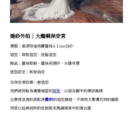
婚紗外拍│大龍峒保安宮
禮服：高領短袖透膚蕾絲A-Line白紗
造型：盤髮造型、低髻造型
飾品：蕾絲髮飾、蕾絲長頭紗、水鑽耳環
造型設定：新娘指定
在保安宮的第一套造型
我們使用較為優雅端莊的
盤髮
，以迎合廟宇的傳統風情
主要想呈現的是乾淨
簡約
的造型風格，不使用太繁複花俏的編髮
而是以經典純粹的低盤髮來強調場景中的復古感