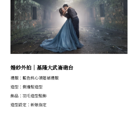
婚紗外拍│基隆大武崙砲台
禮服：藍色桃心領蓬裙禮服
造型：側邊髮造型
飾品：羽毛造型髮飾
造型設定：新娘指定