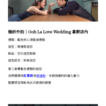
婚紗外拍│Ooh La Love Wedding 喜餅店內
禮服：藍色桃心領蓬裙禮服
造型：側邊髮造型
飾品：羽毛造型髮飾
造型設定：新娘指定
第三套寶藍色禮服的造型
我們選擇用
紅唇妝
與
側邊髮
，來展現雅昀的個人魅力
整體想呈現較為法式浪漫的感覺