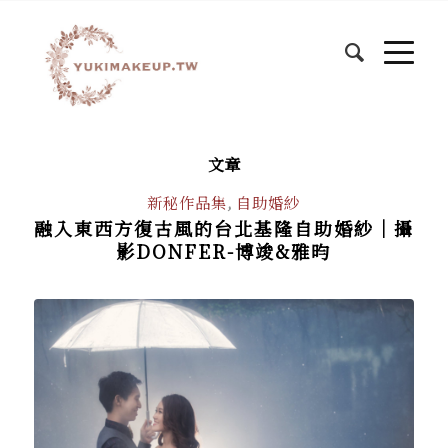
文章
新秘作品集
,
自助婚紗
融入東西方復古風的台北基隆自助婚紗│攝
影DONFER-博竣&雅昀